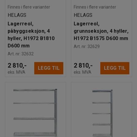
Finnes i flere varianter
Finnes i flere varianter
HELAGS
HELAGS
Lagerreol,
Lagerreol,
påbyggseksjon, 4
grunnseksjon, 4 hyller,
hyller, H1972 B1810
H1972 B1575 D600 mm
D600 mm
Art. nr
:
32629
Art. nr
:
32632
2 810,-
2 810,-
LEGG TIL
LEGG TIL
eks. MVA
eks. MVA