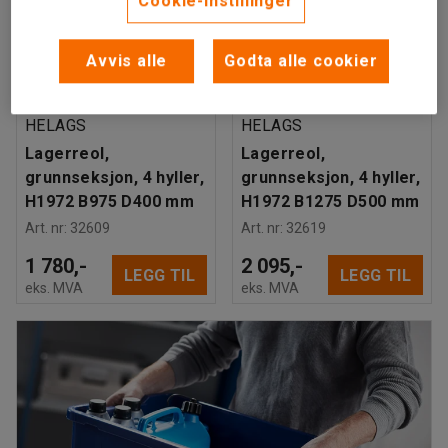
Cookie-instillinger
Avvis alle
Godta alle cookier
Finnes i flere varianter
Finnes i flere varianter
HELAGS
HELAGS
Lagerreol,
Lagerreol,
grunnseksjon, 4 hyller,
grunnseksjon, 4 hyller,
H1972 B975 D400 mm
H1972 B1275 D500 mm
Art. nr
:
32609
Art. nr
:
32619
1 780,-
2 095,-
LEGG TIL
LEGG TIL
eks. MVA
eks. MVA