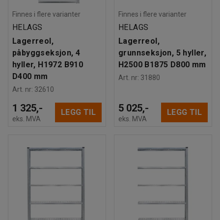
Finnes i flere varianter
Finnes i flere varianter
HELAGS
HELAGS
Lagerreol,
Lagerreol,
påbyggseksjon, 4
grunnseksjon, 5 hyller,
hyller, H1972 B910
H2500 B1875 D800 mm
D400 mm
Art. nr
:
31880
Art. nr
:
32610
1 325,-
5 025,-
LEGG TIL
LEGG TIL
eks. MVA
eks. MVA