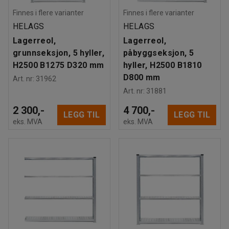
Finnes i flere varianter
Finnes i flere varianter
HELAGS
HELAGS
Lagerreol,
Lagerreol,
grunnseksjon, 5 hyller,
påbyggseksjon, 5
H2500 B1275 D320 mm
hyller, H2500 B1810
D800 mm
Art. nr
:
31962
Art. nr
:
31881
2 300,-
4 700,-
LEGG TIL
LEGG TIL
eks. MVA
eks. MVA