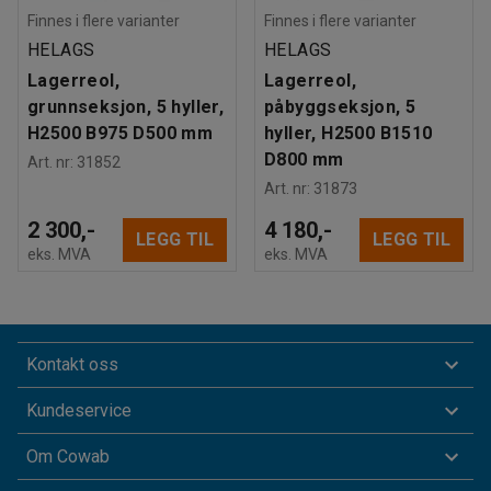
Finnes i flere varianter
Finnes i flere varianter
HELAGS
HELAGS
Lagerreol,
Lagerreol,
grunnseksjon, 5 hyller,
påbyggseksjon, 5
H2500 B975 D500 mm
hyller, H2500 B1510
D800 mm
Art. nr
:
31852
Art. nr
:
31873
2 300,-
4 180,-
LEGG TIL
LEGG TIL
eks. MVA
eks. MVA
Kontakt oss
Kundeservice
Om Cowab