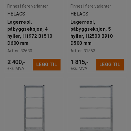
Finnes i flere varianter
Finnes i flere varianter
HELAGS
HELAGS
Lagerreol,
Lagerreol,
påbyggseksjon, 4
påbyggseksjon, 5
hyller, H1972 B1510
hyller, H2500 B910
D600 mm
D500 mm
Art. nr
:
32630
Art. nr
:
31853
2 400,-
1 815,-
LEGG TIL
LEGG TIL
eks. MVA
eks. MVA