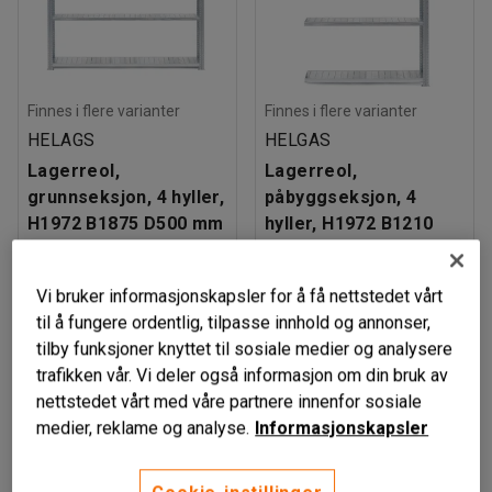
Finnes i flere varianter
Finnes i flere varianter
HELAGS
HELGAS
Lagerreol,
Lagerreol,
grunnseksjon, 4 hyller,
påbyggseksjon, 4
H1972 B1875 D500 mm
hyller, H1972 B1210
D400 mm
Art. nr
:
32623
Art. nr
:
32612
Vi bruker informasjonskapsler for å få nettstedet vårt
3 100,-
1 460,-
til å fungere ordentlig, tilpasse innhold og annonser,
LEGG TIL
LEGG TIL
eks. MVA
eks. MVA
tilby funksjoner knyttet til sosiale medier og analysere
trafikken vår. Vi deler også informasjon om din bruk av
nettstedet vårt med våre partnere innenfor sosiale
medier, reklame og analyse.
Informasjonskapsler