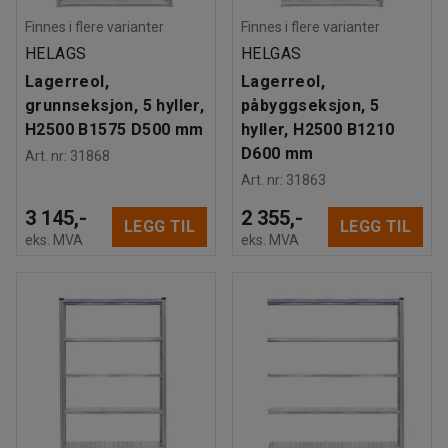
Finnes i flere varianter
Finnes i flere varianter
HELAGS
HELGAS
Lagerreol,
Lagerreol,
grunnseksjon, 5 hyller,
påbyggseksjon, 5
H2500 B1575 D500 mm
hyller, H2500 B1210
D600 mm
Art. nr
:
31868
Art. nr
:
31863
3 145,-
2 355,-
LEGG TIL
LEGG TIL
eks. MVA
eks. MVA