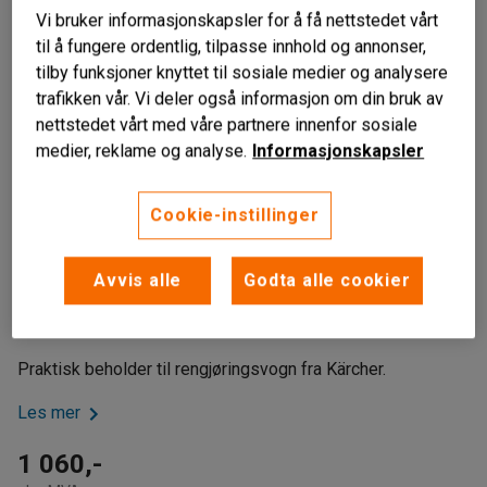
Vi bruker informasjonskapsler for å få nettstedet vårt
til å fungere ordentlig, tilpasse innhold og annonser,
tilby funksjoner knyttet til sosiale medier og analysere
trafikken vår. Vi deler også informasjon om din bruk av
nettstedet vårt med våre partnere innenfor sosiale
medier, reklame og analyse.
Informasjonskapsler
Cookie-instillinger
Passer til Kärchers rengjøringsvogner
Avvis alle
Godta alle cookier
31 L
Inkluderer holdere for montering
Praktisk beholder til rengjøringsvogn fra Kärcher.
Les mer
1 060,-