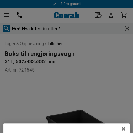
7 års garanti
Lager & Oppbevaring
Tilbehør
Boks til rengjøringsvogn
31L, 502x433x332 mm
Art. nr
:
721545