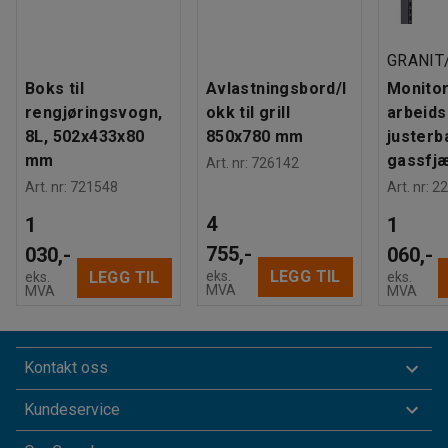
GRANIT
Boks til
Avlastningsbord/l
Monitor
rengjøringsvogn,
okk til grill
arbeids
8L, 502x433x80
850x780 mm
justerb
mm
gassfjæ
Art. nr
:
726142
Art. nr
:
721548
Art. nr
:
22
4
1
1
755,-
030,-
060,-
LEGG TIL
eks.
LEGG TIL
eks.
eks.
MVA
MVA
MVA
Kontakt oss
Kundeservice