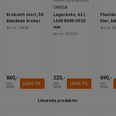
Finnes i flere varianter
OMEGA
Kroksett stort, 50
Lagerboks, 62 l,
Plastdu
blandede kroker
L600 B400 H320
liter, bl
mm
Art. nr
:
74438
Art. nr
:
20
Art. nr
:
303515
860,-
225,-
690,-
LEGG TIL
LEGG TIL
eks.
eks.
eks.
MVA
MVA
MVA
Liknende produkter