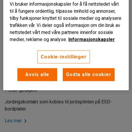
Vi bruker informasjonskapsler for å få nettstedet vårt
til å fungere ordentlig, tilpasse innhold og annonser,
tilby funksjoner knyttet til sosiale medier og analysere
trafikken vår. Vi deler også informasjon om din bruk av
nettstedet vårt med våre partnere innenfor sosiale
medier, reklame og analyse.
Informasjonskapsler
Cookie-instillinger
Avvis alle
Godta alle cookier
For ESD-bordplater
Motstand på 1 Mohm
ESD-godkjent
Jordingskontakt som kobles til jordsplinten på ESD-
bordplater.
Les mer