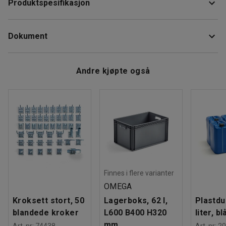
Produktspesifikasjon
Kontakten kobles til koblingssplinten på platen.
Lengde
:
1500
mm
Testet og godkjent av SEMKO. Med innebygd
Dokument
ESD
:
Ja
beskyttelsesmotstand på 1 Mohm.
Vekt
:
0,06
kg
Last ned vedlikeholdsråd
Andre kjøpte også
Sortering av elavfall
Finnes i flere varianter
OMEGA
Kroksett stort, 50
Lagerboks, 62 l,
Plastdu
blandede kroker
L600 B400 H320
liter, bl
mm
Art. nr
:
74438
Art. nr
:
20