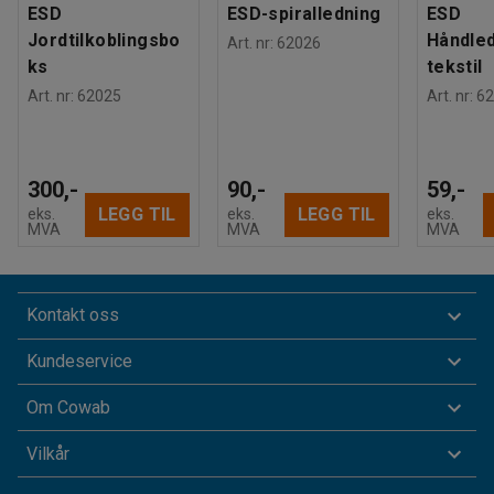
ESD
ESD-spiralledning
ESD
Jordtilkoblingsbo
Håndle
Art. nr
:
62026
ks
tekstil
Art. nr
:
62025
Art. nr
:
62
300,-
90,-
59,-
LEGG TIL
LEGG TIL
eks.
eks.
eks.
MVA
MVA
MVA
Kontakt oss
Kundeservice
Om Cowab
Vilkår