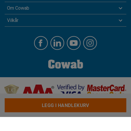
Om Cowab
Vilkår
LEGG I HANDLEKURV