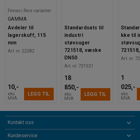
Finnes i flere varianter
GAMMA
Avdeler til
Standardsats til
Standa
lagerskuff, 115
industri
kke til 
mm
støvsuger
støvsu
721518, væske
721518
Art. nr
:
22382
DN50
Art. nr
:
72
Art. nr
:
721521
1
18
10,-
025,-
850,-
LEGG TIL
eks.
eks.
LEGG TIL
eks.
MVA
MVA
MVA
Kontakt oss
Kundeservice