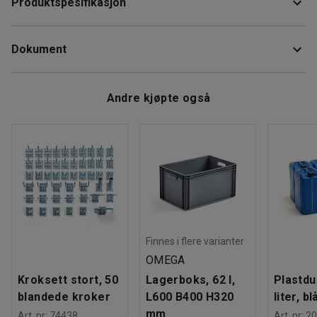
Produktspesifikasjon
skiller væsker og spon. Filterkurven er laget av rustfritt stål
med hullstørrelse på 1,5 mm. Den har en kapasitet på 20
Diameter
:
400
mm
liter.
Dokument
Volum
:
20
L
Materiale
:
Rustfri
Vekt
:
2,51
kg
Last ned vedlikeholdsråd
Andre kjøpte også
Finnes i flere varianter
OMEGA
Kroksett stort, 50
Lagerboks, 62 l,
Plastdu
blandede kroker
L600 B400 H320
liter, bl
mm
Art. nr
:
74438
Art. nr
:
20