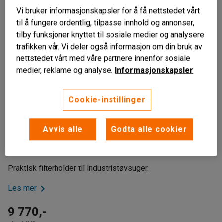
Vi bruker informasjonskapsler for å få nettstedet vårt
til å fungere ordentlig, tilpasse innhold og annonser,
tilby funksjoner knyttet til sosiale medier og analysere
trafikken vår. Vi deler også informasjon om din bruk av
nettstedet vårt med våre partnere innenfor sosiale
medier, reklame og analyse.
Informasjonskapsler
Cookie-instillinger
Liknende produkter
Til industriell støvsuger
Avvis alle
Godta alle cookier
Skiller væsker og spon
Rustfritt stål
Praktisk filterholder til industristøvsuger.
Les mer
9 770,-