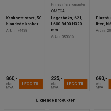
Finnes i flere varianter
OMEGA
Kroksett stort, 50
Lagerboks, 62 l,
Plastdu
blandede kroker
L600 B400 H320
liter, bl
mm
Art. nr
:
74438
Art. nr
:
20
Art. nr
:
303515
860,-
225,-
690,-
LEGG TIL
LEGG TIL
eks.
eks.
eks.
MVA
MVA
MVA
Liknende produkter