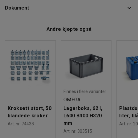
Høyde
:
80
mm
Dokument
Bredde
:
1315
mm
Egnet for flere typer virksomheter med kreativ innredning.
Dybde
:
910
mm
Gi deg selv og kollegaene dine best mulig forutsetninger
Format skuff
:
A0
Last ned vedlikeholdsråd
for å løse arbeidsoppgavene optimalt. Med en A0-gulvlist
Andre kjøpte også
Farge
:
Bøk
kan det bli bedre.
Last ned monteringsanvisning
Vekt
:
4,5
kg
Montering
:
Leveres umontert
Finnes i flere varianter
OMEGA
Kroksett stort, 50
Lagerboks, 62 l,
Plastdu
blandede kroker
L600 B400 H320
liter, bl
mm
Art. nr
:
74438
Art. nr
:
20
Art. nr
:
303515