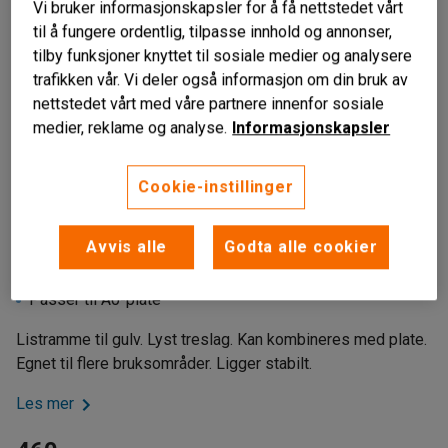
Vi bruker informasjonskapsler for å få nettstedet vårt
til å fungere ordentlig, tilpasse innhold og annonser,
tilby funksjoner knyttet til sosiale medier og analysere
trafikken vår. Vi deler også informasjon om din bruk av
nettstedet vårt med våre partnere innenfor sosiale
medier, reklame og analyse.
Informasjonskapsler
Cookie-instillinger
Liknende produkter
Avvis alle
Godta alle cookier
I bøk
Ligger stabilt
Passer til A0-plate
Listramme til gulv. Lyst treslag. Kan kombineres med plate.
Egnet til flere bruksområder. Ligger stabilt.
Les mer