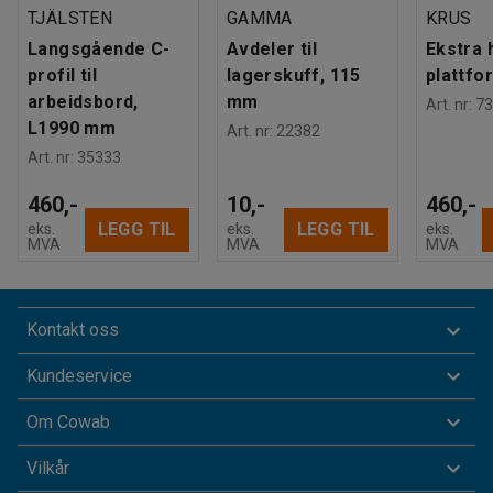
TJÄLSTEN
GAMMA
KRUS
Langsgående C-
Avdeler til
Ekstra 
profil til
lagerskuff, 115
plattf
arbeidsbord,
mm
Art. nr
:
73
L1990 mm
Art. nr
:
22382
Art. nr
:
35333
460,-
10,-
460,-
LEGG TIL
LEGG TIL
eks.
eks.
eks.
MVA
MVA
MVA
Kontakt oss
Kundeservice
Om Cowab
Vilkår