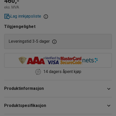
460,-
eks. MVA
Lag innkjøpsliste
Tilgjengelighet
Leveringstid 3
5 dager
‑
14 dagers åpent kjøp
Produktinformasjon
A0-gulvsokkel i bøk. Denne gulvsokkelen er et rammeverk
Produktspesifikasjon
som ligger stabilt. Kan kombineres med plate. Treslaget er
bøk og tegningsformatet er A0.