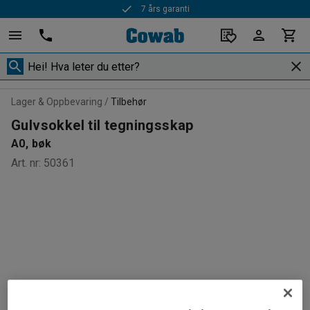
7 års garanti
Lager & Oppbevaring
Tilbehør
Gulvsokkel til tegningsskap
A0, bøk
Art. nr
:
50361