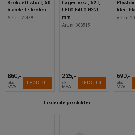
Kroksett stort, 50
Lagerboks, 62 l,
Plastdu
blandede kroker
L600 B400 H320
liter, bl
mm
Art. nr
:
74438
Art. nr
:
20
Art. nr
:
303515
860,-
225,-
690,-
LEGG TIL
LEGG TIL
eks.
eks.
eks.
MVA
MVA
MVA
Liknende produkter