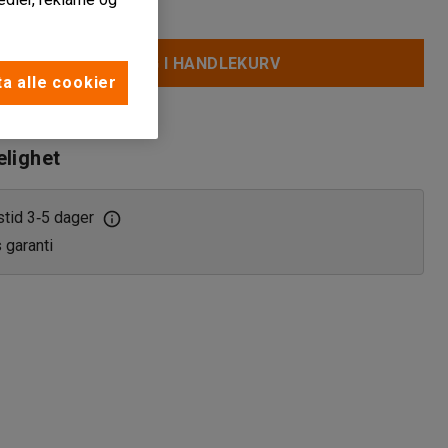
LEGG I HANDLEKURV
a alle cookier
jøpsliste
elighet
stid 3
5 dager
‑
s garanti