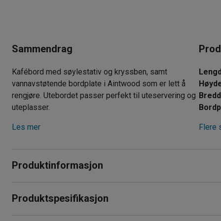
Sammendrag
Prod
Kafébord med søylestativ og kryssben, samt
Leng
vannavstøtende bordplate i Aintwood som er lett å
Høyd
rengjøre. Utebordet passer perfekt til uteservering og
Bred
uteplasser.
Bordp
Les mer
Flere 
Produktinformasjon
Stabilt og enkelt kafébord som passer perfekt til terrassen 
Produktspesifikasjon
utemiljøer.
Lengde
:
700
mm