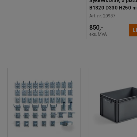
Sykkelstativ, 5 plas
B1320 D330 H250 
Art. nr
:
20987
850,-
L
eks. MVA