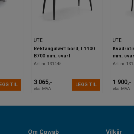
UTE
UTE
m
Rektangulært bord, L1400
Kvadrati
B700 mm, svart
mm, svar
Art. nr
:
131445
Art. nr
:
131
3 065,-
1 900,-
EGG TIL
LEGG TIL
eks. MVA
eks. MVA
Om Cowab
Vilkår