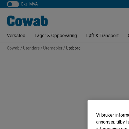
eks. MVA
Verksted
Lager & Oppbevaring
Løft & Transport
Cowab
Utendørs
Utemøbler
Utebord
Vi bruker informa
annonser, tilby f
informasjon om d