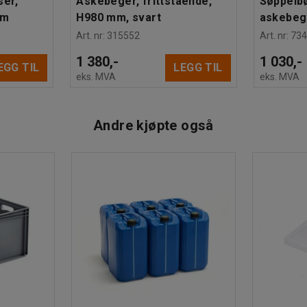
ser,
Askebeger, frittstående,
Søppelb
mm
H980 mm, svart
askebege
Art. nr
:
315552
Art. nr
:
734
1 380,-
1 030,-
EGG TIL
LEGG TIL
eks. MVA
eks. MVA
Andre kjøpte også