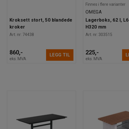
Finnes i flere varianter
OMEGA
Kroksett stort, 50 blandede
Lagerboks, 62 l, L
kroker
H320 mm
Art. nr
:
74438
Art. nr
:
303515
860,-
225,-
LEGG TIL
L
eks. MVA
eks. MVA