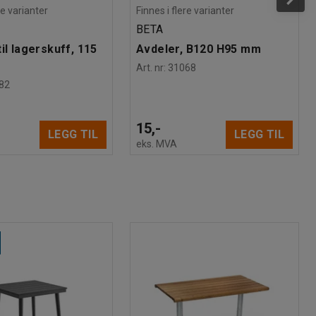
re varianter
Finnes i flere varianter
BETA
il lagerskuff, 115
Avdeler, B120 H95 mm
Art. nr
:
31068
82
15,-
LEGG TIL
LEGG TIL
eks. MVA