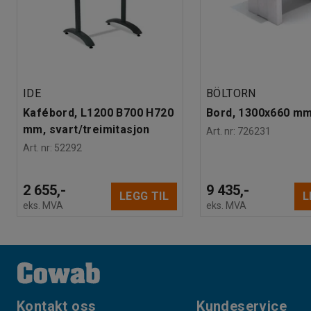
IDE
BÖLTORN
Kafébord, L1200 B700 H720
Bord, 1300x660 m
mm, svart/treimitasjon
Art. nr
:
726231
Art. nr
:
52292
2 655,-
9 435,-
LEGG TIL
L
eks. MVA
eks. MVA
Kontakt oss
Kundeservice