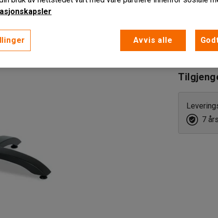
eks. MVA
asjonskapsler
llinger
Avvis alle
Godt
Lag innk
Tilgjeng
Levering
7 år