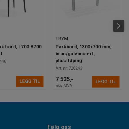
TRYM
sk bord, L700 B700
Parkbord, 1300x700 mm,
t
brun/galvanisert,
plasstøping
446
Art. nr
:
726243
7 535,-
LEGG TIL
LEGG TIL
eks. MVA
Følg oss