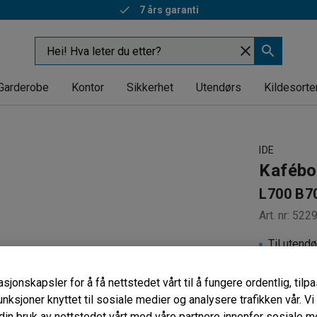
7 års garanti
Garderobe
Kontor
Sikkerhet
Utendørs
Kildesorte
IDE
Kafébo
L700 B70
Art. nr
:
522
Til utend
Søylesta
Bordplate
sjonskapsler for å få nettstedet vårt til å fungere ordentlig, til
unksjoner knyttet til sosiale medier og analysere trafikken vår. V
1 995,-
in bruk av nettstedet vårt med våre partnere innenfor sosiale m