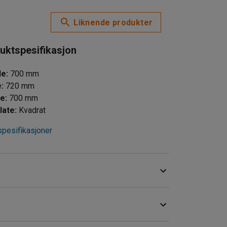
Liknende produkter
uktspesifikasjon
de
:
700
mm
e
:
720
mm
de
:
700
mm
late
:
Kvadrat
spesifikasjoner
på kontoret, uteserveringen og andre, lignende