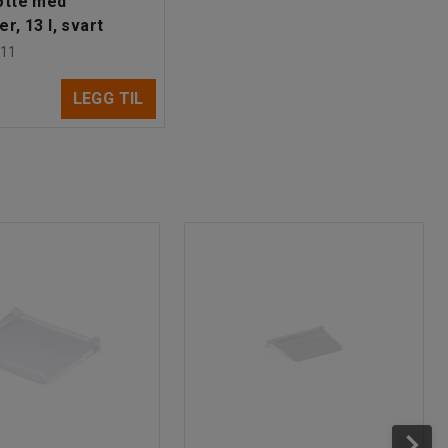
øtte med
r, 13 l, svart
11
LEGG TIL