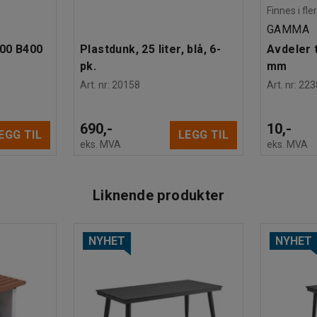
Finnes i fle
GAMMA
600 B400
Plastdunk, 25 liter, blå, 6-
Avdeler t
pk.
mm
Art. nr
:
20158
Art. nr
:
223
690,-
10,-
EGG TIL
LEGG TIL
eks. MVA
eks. MVA
Liknende produkter
NYHET
NYHET