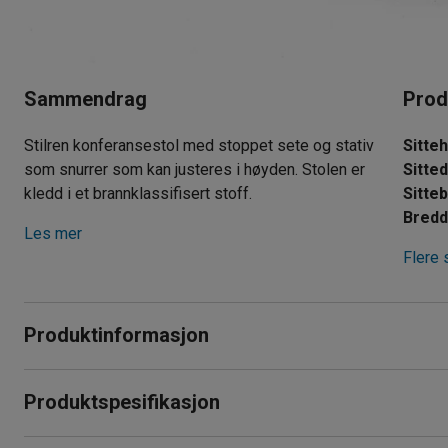
Sammendrag
Prod
Stilren konferansestol med stoppet sete og stativ
Sitte
som snurrer som kan justeres i høyden. Stolen er
Sitte
kledd i et brannklassifisert stoff.
Sitte
Bred
Les mer
Flere 
Produktinformasjon
Stilren og behagelig konferansestol spm passer inn både på
Produktspesifikasjon
finnes i fire ulike farger så de enkelt kan passe inn i din innre
Sittehøyde
:
380-490
mm