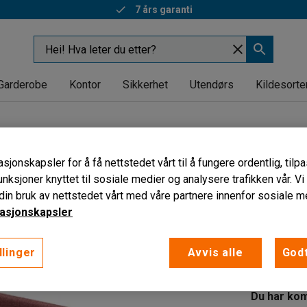
7 års garanti
Garderobe
Kontor
Sikkerhet
Utendørs
Kildesorte
PERSEFONE
Konfer
sjonskapsler for å få nettstedet vårt til å fungere ordentlig, til
unksjoner knyttet til sosiale medier og analysere trafikken vår. V
Svart/p
in bruk av nettstedet vårt med våre partnere innenfor sosiale m
Art. nr
:
504
asjonskapsler
Hev og s
llinger
Avvis alle
Godt
Stativ i s
Brannklass
Du har kom