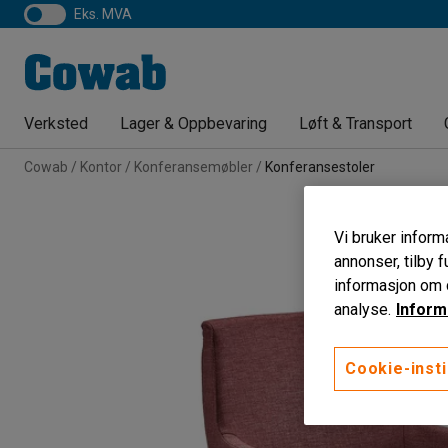
eks. MVA
Verksted
Lager & Oppbevaring
Løft & Transport
Cowab
Kontor
Konferansemøbler
Konferansestoler
Vi bruker informa
annonser, tilby f
informasjon om d
analyse.
Inform
Cookie-insti