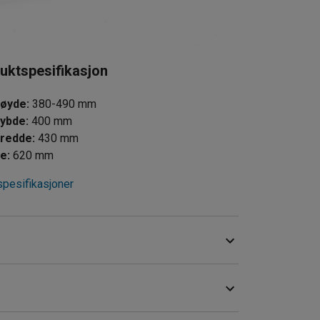
uktspesifikasjon
høyde
:
380-490
mm
dybde
:
400
mm
bredde
:
430
mm
de
:
620
mm
spesifikasjoner
 kontoret, gangen og i møterommet. Stolen
dning.