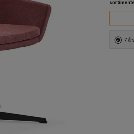
sortiment
7 år