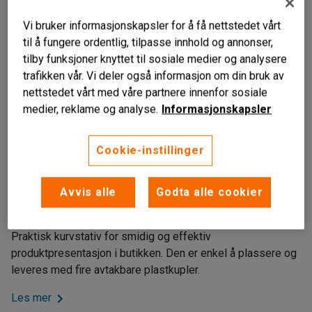
Vi bruker informasjonskapsler for å få nettstedet vårt
til å fungere ordentlig, tilpasse innhold og annonser,
tilby funksjoner knyttet til sosiale medier og analysere
trafikken vår. Vi deler også informasjon om din bruk av
nettstedet vårt med våre partnere innenfor sosiale
medier, reklame og analyse.
Informasjonskapsler
Cookie-instillinger
Tar liten plass
Med plastkupler
Avvis alle
Godta alle cookier
For effektiv produktvisning
Praktisk kurvstativ for smidig og effektiv
produktpresentasjon i butikken. Den er enkel å plassere og
leveres med fire avtakbare plastkupler.
Les mer