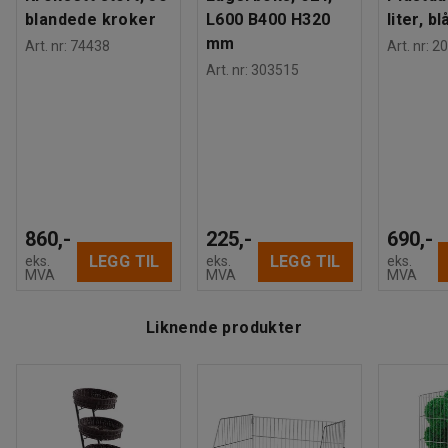
blandede kroker
L600 B400 H320
liter, bl
mm
Art. nr
:
74438
Art. nr
:
20
Art. nr
:
303515
860,-
225,-
690,-
LEGG TIL
LEGG TIL
eks.
eks.
eks.
MVA
MVA
MVA
Liknende produkter