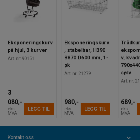
Eksponeringskurv
Eksponeringskurv
Trådkur
på hjul, 3 kurver
, stabelbar, H390
ekspon
B870 D600 mm, 1-
v, kvadr
Art. nr
:
90151
pk
790x44
sølv
Art. nr
:
21279
Art. nr
:
21
3
080,-
980,-
689,-
LEGG TIL
LEGG TIL
eks.
eks.
eks.
MVA
MVA
MVA
Kontakt oss