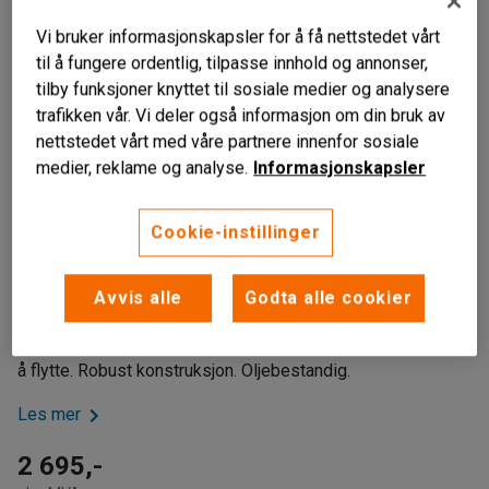
Vi bruker informasjonskapsler for å få nettstedet vårt
til å fungere ordentlig, tilpasse innhold og annonser,
tilby funksjoner knyttet til sosiale medier og analysere
trafikken vår. Vi deler også informasjon om din bruk av
nettstedet vårt med våre partnere innenfor sosiale
medier, reklame og analyse.
Informasjonskapsler
Cookie-instillinger
To bremsbare hjul
Oljebestandig
Avvis alle
Godta alle cookier
Robust konstruksjon
Plate til å ligge på når du skal jobbe under kjøretøyet. Enkel
å flytte. Robust konstruksjon. Oljebestandig.
Les mer
2 695,-