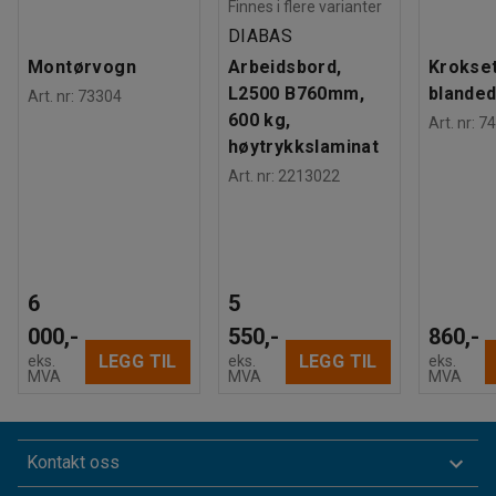
Finnes i flere varianter
DIABAS
Montørvogn
Arbeidsbord,
Krokset
L2500 B760mm,
blanded
Art. nr
:
73304
600 kg,
Art. nr
:
74
høytrykkslaminat
Art. nr
:
2213022
6
5
000,-
550,-
860,-
LEGG TIL
LEGG TIL
eks.
eks.
eks.
MVA
MVA
MVA
Kontakt oss