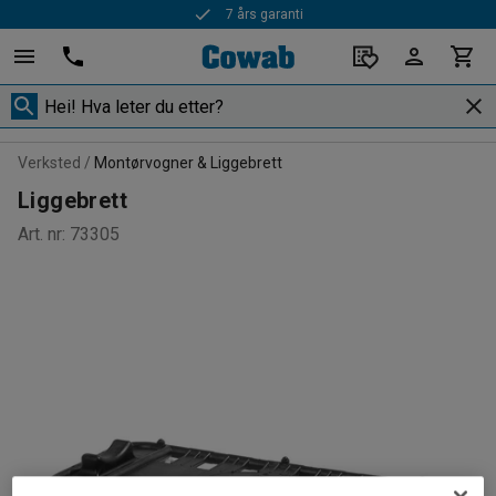
7 års garanti
Verksted
Montørvogner & Liggebrett
Liggebrett
Art. nr
:
73305