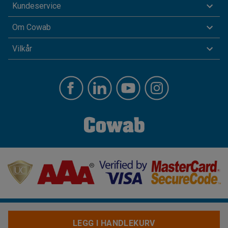
Kundeservice
Om Cowab
Vilkår
LEGG I HANDLEKURV