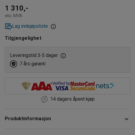
1 310,-
eks. MVA
Lag innkjøpsliste
Tilgjengelighet
Leveringstid 3
5 dager
‑
7 års garanti
14 dagers åpent kjøp
Produktinformasjon
Magnetisk whiteboardtavle som gjør både planlegging og