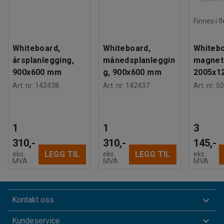
Finnes i f
Whiteboard,
Whiteboard,
Whitebo
årsplanlegging,
månedsplanleggin
magnet
900x600 mm
g, 900x600 mm
2005x1
Art. nr
:
142438
Art. nr
:
142437
Art. nr
:
50
1
1
3
310,-
310,-
145,-
LEGG TIL
LEGG TIL
eks.
eks.
eks.
MVA
MVA
MVA
Kontakt oss
Kundeservice