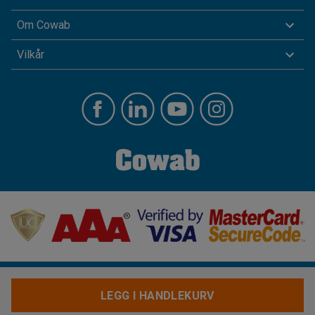
Om Cowab
Vilkår
LEGG I HANDLEKURV