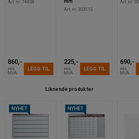
mm
Art. nr
:
74438
Art. nr
:
20
Art. nr
:
303515
860,-
225,-
690,-
LEGG TIL
LEGG TIL
eks.
eks.
eks.
MVA
MVA
MVA
Liknende produkter
NYHET
NYHET