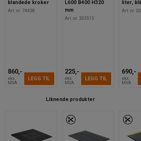
blandede kroker
L600 B400 H320
liter, bl
mm
Art. nr
:
74438
Art. nr
:
20
Art. nr
:
303515
860,-
225,-
690,-
LEGG TIL
LEGG TIL
eks.
eks.
eks.
MVA
MVA
MVA
Liknende produkter