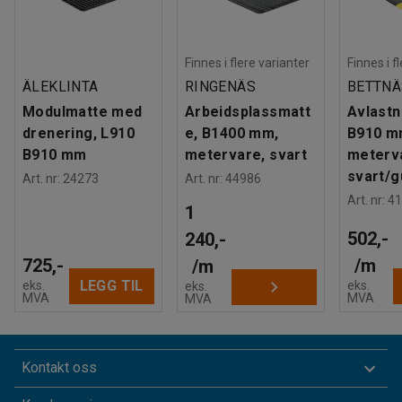
Finnes i flere varianter
Finnes i f
ÄLEKLINTA
RINGENÄS
BETTNÄ
Modulmatte med
Arbeidsplassmatt
Avlastn
drenering, L910
e, B1400 mm,
B910 m
B910 mm
metervare, svart
meterv
svart/g
Art. nr
:
24273
Art. nr
:
44986
Art. nr
:
41
1
502,-
240,-
725,-
/
m
/
m
LEGG TIL
eks.
eks.
eks.
MVA
MVA
MVA
Kontakt oss