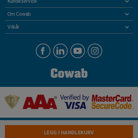
Kundeservice
Om Cowab
Vilkår
LEGG I HANDLEKURV