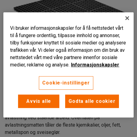
Vi bruker informasjonskapsler for å få nettstedet vårt
til å fungere ordentlig, tilpasse innhold og annonser,
tilby funksjoner knyttet til sosiale medier og analysere
trafikken vår. Vi deler også informasjon om din bruk av
nettstedet vårt med våre partnere innenfor sosiale
medier, reklame og analyse.
Informasjonskapsler
Liknende produkter
Cookie-instillinger
Enkel å tilpasse
Gir god avlastning
Høy dreneringskapasitet
Avvis alle
Godta alle cookier
Slitesterk modulmatte med drenering som gir god
avlastning ved stående arbeid. Overflaten på
avlastningsmatten tåler de fleste kjemikalier, oljer, fett,
metallspon og sveiseglør.