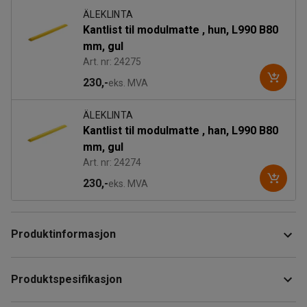
ÄLEKLINTA
Kantlist til modulmatte , hun, L990 B80
mm, gul
Art. nr: 24275
230,-
eks. MVA
ÄLEKLINTA
Kantlist til modulmatte , han, L990 B80
mm, gul
Art. nr: 24274
230,-
eks. MVA
Produktinformasjon
Modulmatte som er laget av naturgummi og er egnet for
Produktspesifikasjon
bruk i tøffe omgivelser. Overflatelaget på gummimatten er
meget slitesterkt og tåler de fleste kjemikalier, fett, oljer,