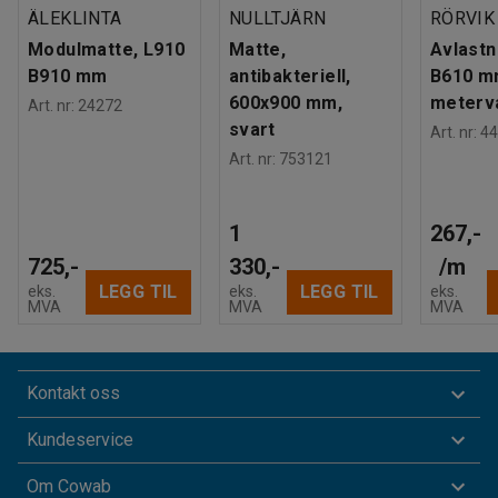
ÄLEKLINTA
NULLTJÄRN
RÖRVIK
Modulmatte, L910
Matte,
Avlastn
B910 mm
antibakteriell,
B610 m
600x900 mm,
meterva
Art. nr
:
24272
svart
Art. nr
:
44
Art. nr
:
753121
1
267,-
725,-
330,-
/
m
LEGG TIL
LEGG TIL
eks.
eks.
eks.
MVA
MVA
MVA
Kontakt oss
Kundeservice
Om Cowab