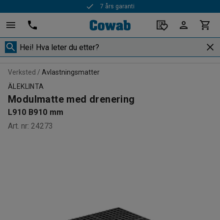
7 års garanti
Verksted
Avlastningsmatter
ÄLEKLINTA
Modulmatte med drenering
L910 B910 mm
Art. nr
:
24273