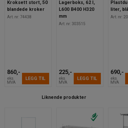
Kroksett stort, 50
Lagerboks, 62 l,
Plastdu
blandede kroker
L600 B400 H320
liter, bl
mm
Art. nr
:
74438
Art. nr
:
20
Art. nr
:
303515
860,-
225,-
690,-
LEGG TIL
LEGG TIL
eks.
eks.
eks.
MVA
MVA
MVA
Liknende produkter