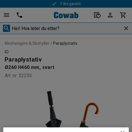
7 års garanti
Kleshengere & Skohyller
Paraplystativ
IO
Paraplystativ
Ø260 H460 mm, svart
Art. nr
:
52255