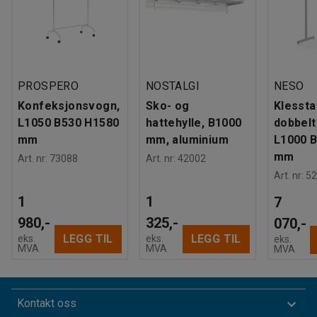
PROSPERO
NOSTALGI
NESO
Konfeksjonsvogn,
Sko- og
Klesstat
L1050 B530 H1580
hattehylle, B1000
dobbelt
mm
mm, aluminium
L1000 
mm
Art. nr
:
73088
Art. nr
:
42002
Art. nr
:
52
1
1
7
980,-
325,-
070,-
LEGG TIL
LEGG TIL
eks.
eks.
eks.
MVA
MVA
MVA
Kontakt oss