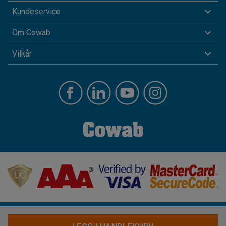
Kundeservice
Om Cowab
Vilkår