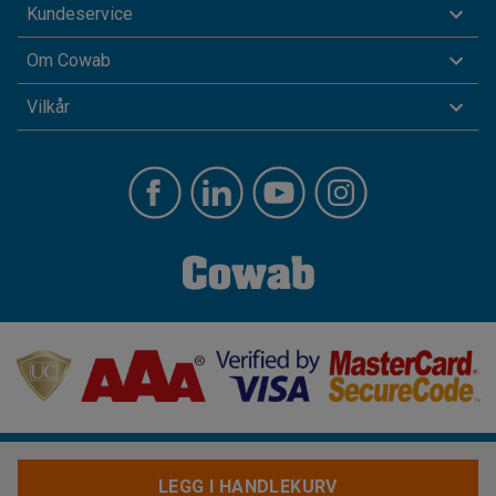
Kundeservice
Om Cowab
Vilkår
LEGG I HANDLEKURV