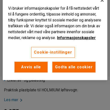
Vi bruker informasjonskapsler for å få nettstedet vårt
til å fungere ordentlig, tilpasse innhold og annonser,
tilby funksjoner knyttet til sosiale medier og analysere
trafikken vår. Vi deler også informasjon om din bruk av
nettstedet vårt med våre partnere innenfor sosiale
medier, reklame og analyse.
Informasjonskapsler
Cookie-instillinger
Liknende produkter
Avvis alle
Godta alle cookier
Til løftevogn HOLMIUM 130 kg
Med tre lasteruller
Enkel av- og pålasting
Praktisk plastplate til HOLMIUM løftevogn.
Les mer