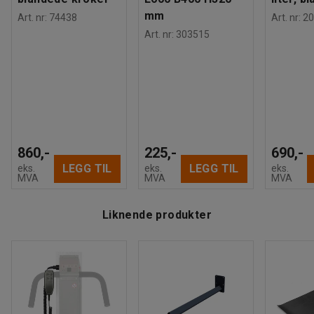
mm
Art. nr
:
74438
Art. nr
:
20
Art. nr
:
303515
860,-
225,-
690,-
LEGG TIL
LEGG TIL
eks.
eks.
eks.
MVA
MVA
MVA
Liknende produkter