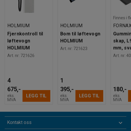
Finnes i f
HOLMIUM
HOLMIUM
FORNA
Fjernkontroll til
Bom til løftevogn
Gummima
løftevogn
HOLMIUM
skap, L
HOLMIUM
mm, sv
Art. nr
:
721623
Art. nr
:
721626
Art. nr
:
40
4
1
675,-
395,-
180,-
LEGG TIL
LEGG TIL
eks.
eks.
eks.
MVA
MVA
MVA
Kontakt oss