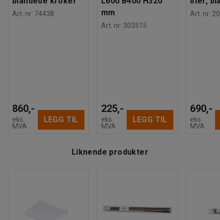
blandede kroker
L600 B400 H320
liter, bl
mm
Art. nr
:
74438
Art. nr
:
20
Art. nr
:
303515
860,-
225,-
690,-
LEGG TIL
LEGG TIL
eks.
eks.
eks.
MVA
MVA
MVA
Liknende produkter