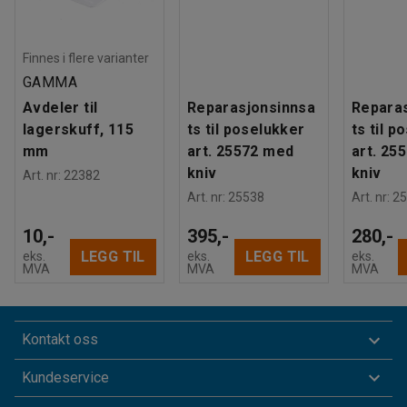
Finnes i flere varianter
GAMMA
Avdeler til
Reparasjonsinnsa
Repara
lagerskuff, 115
ts til poselukker
ts til p
mm
art. 25572 med
art. 25
kniv
kniv
Art. nr
:
22382
Art. nr
:
25538
Art. nr
:
25
10,-
395,-
280,-
LEGG TIL
LEGG TIL
eks.
eks.
eks.
MVA
MVA
MVA
Kontakt oss
Kundeservice