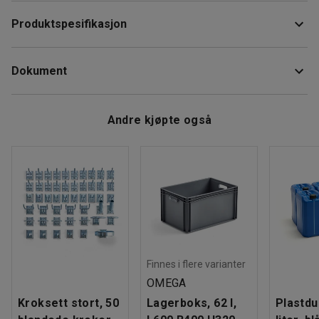
Reservedelssett til posesveiser uten kniv. Inneholder 2 stk
Produktspesifikasjon
glødelister, 2 stk øvre og nedreflon. Dette reservedelsettet
er til posesveiser uten kniv.
Vekt
:
0,51
kg
Dokument
Last ned vedlikeholdsråd
Andre kjøpte også
Finnes i flere varianter
OMEGA
Kroksett stort, 50
Lagerboks, 62 l,
Plastdu