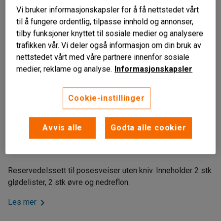
Vi bruker informasjonskapsler for å få nettstedet vårt
til å fungere ordentlig, tilpasse innhold og annonser,
tilby funksjoner knyttet til sosiale medier og analysere
trafikken vår. Vi deler også informasjon om din bruk av
nettstedet vårt med våre partnere innenfor sosiale
medier, reklame og analyse.
Informasjonskapsler
Cookie-instillinger
Til posesveiser
Avvis alle
Godta alle cookier
Reservedelsett
Ekstra deler
Reservedelssett til posesveiser uten kniv. Inneholder 2 stk
glødelister, 2 stk øvre og nedreflon.
Les mer