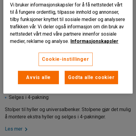
Vi bruker informasjonskapsler for å få nettstedet vårt
til å fungere ordentlig, tilpasse innhold og annonser,
tilby funksjoner knyttet til sosiale medier og analysere
trafikken vår. Vi deler også informasjon om din bruk av
nettstedet vårt med våre partnere innenfor sosiale
medier, reklame og analyse.
Informasjonskapsler
Cookie-instillinger
Liknende produkter
Avvis alle
Godta alle cookier
Til hyller og universalstativ
Perforerte
Selges i 4-pakning
Stolper til hyller og universalbenker. Stolpene gjør det mulig
å montere ekstra hyller og selges i 4-pakninger.
Les mer