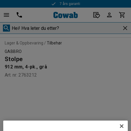
7 års garanti
Lager & Oppbevaring
Tilbehør
GABBRO
Stolpe
912 mm, 4-pk., grå
Art. nr
:
2763212