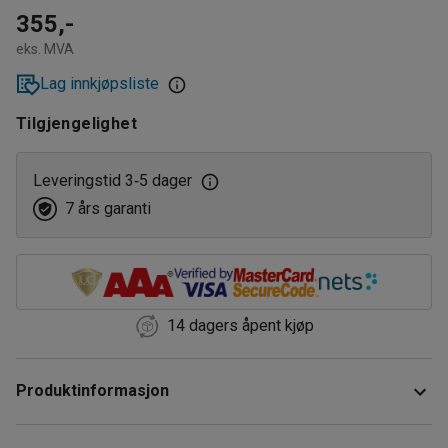
355,-
eks. MVA
Lag innkjøpsliste
Tilgjengelighet
Leveringstid 3
5 dager
‑
7 års garanti
14 dagers åpent kjøp
Produktinformasjon
Perforerte stolper som lar deg montere ekstra hyller til