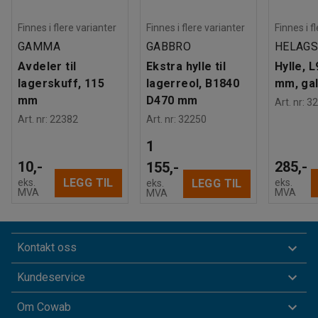
Finnes i flere varianter
Finnes i flere varianter
Finnes i f
GAMMA
GABBRO
HELAG
Avdeler til
Ekstra hylle til
Hylle, 
lagerskuff, 115
lagerreol, B1840
mm, gal
mm
D470 mm
Art. nr
:
32
Art. nr
:
22382
Art. nr
:
32250
1
10,-
285,-
155,-
LEGG TIL
eks.
eks.
LEGG TIL
eks.
MVA
MVA
MVA
Kontakt oss
Kundeservice
Om Cowab