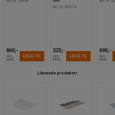
mm
Art. nr
:
74438
Art. nr
:
20
Art. nr
:
303515
860,-
225,-
690,-
LEGG TIL
LEGG TIL
eks.
eks.
eks.
MVA
MVA
MVA
Liknende produkter