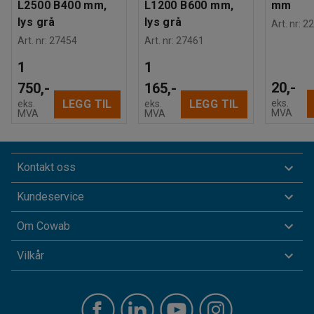
L2500 B400 mm,
L1200 B600 mm,
mm
lys grå
lys grå
Art. nr
:
22
Art. nr
:
27454
Art. nr
:
27461
1
1
20,-
750,-
165,-
eks.
LEGG TIL
LEGG TIL
eks.
eks.
MVA
MVA
MVA
Kontakt oss
Kundeservice
Om Cowab
Vilkår