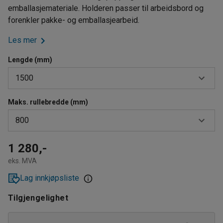
emballasjemateriale. Holderen passer til arbeidsbord og
forenkler pakke- og emballasjearbeid.
Les mer
Lengde (mm)
1500
Maks. rullebredde (mm)
1500
800
2000
800
1 280,-
eks. MVA
1300
Lag innkjøpsliste
Tilgjengelighet