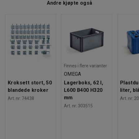
Andre kjøpte også
Materiale
:
Stål
ergonomisk arbeidsstilling.
Maksbelastning
:
25
kg
Vekt
:
5,01
kg
Vurder gjerne å supplere med en skjærekniv (selges
separat).
Finnes i flere varianter
OMEGA
Kroksett stort, 50
Lagerboks, 62 l,
Plastdu
blandede kroker
L600 B400 H320
liter, bl
mm
Art. nr
:
74438
Art. nr
:
20
Art. nr
:
303515