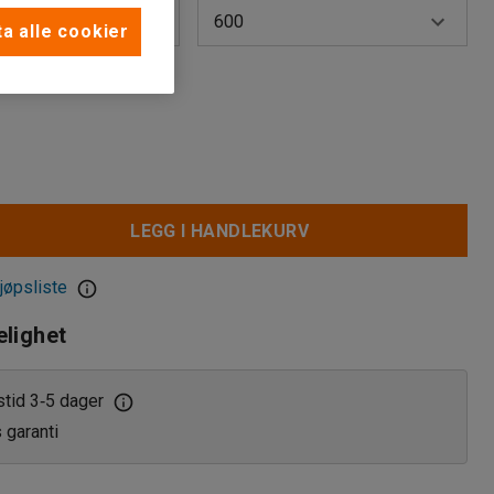
600
a alle cookier
600
900
LEGG I HANDLEKURV
jøpsliste
elighet
stid 3
5 dager
‑
s garanti