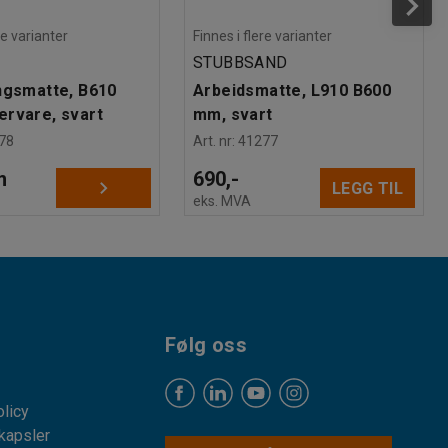
re varianter
Finnes i flere varianter
STUBBSAND
ngsmatte, B610
Arbeidsmatte, L910 B600
rvare, svart
mm, svart
78
Art. nr
:
41277
m
690,-
LEGG TIL
eks. MVA
Følg oss
licy
kapsler