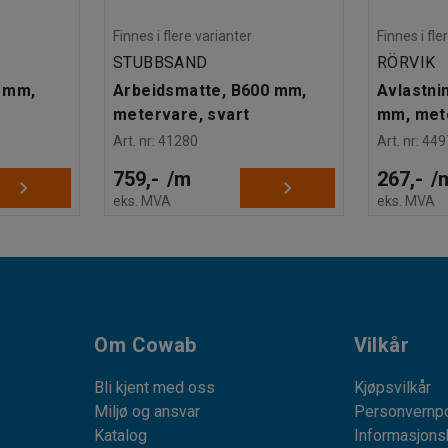
Finnes i flere varianter
Finnes i fle
STUBBSAND
RÖRVIK
 mm,
Arbeidsmatte, B600 mm,
Avlastni
metervare, svart
mm, mete
Art. nr
:
41280
Art. nr
:
449
759,-
/
m
267,-
/
eks. MVA
eks. MVA
Om Cowab
Vilkår
Bli kjent med oss
Kjøpsvilkår
Miljø og ansvar
Personvernpo
Katalog
Informasjons