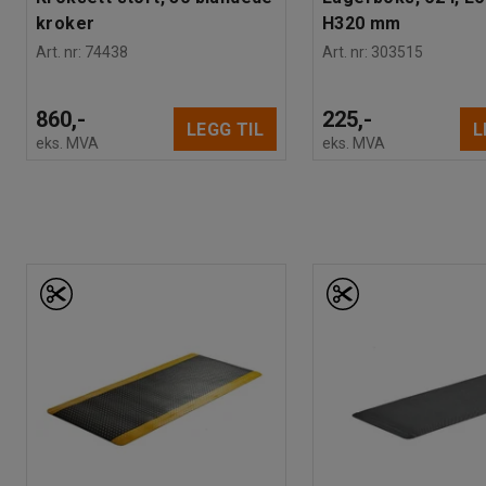
kroker
H320 mm
Art. nr
:
74438
Art. nr
:
303515
860,-
225,-
LEGG TIL
L
eks. MVA
eks. MVA