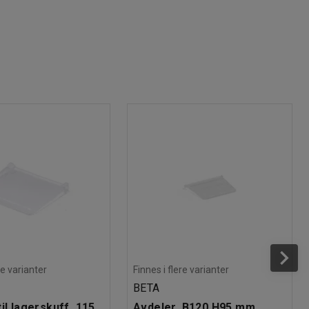
re varianter
Finnes i flere varianter
BETA
il lagerskuff, 115
Avdeler, B120 H95 mm