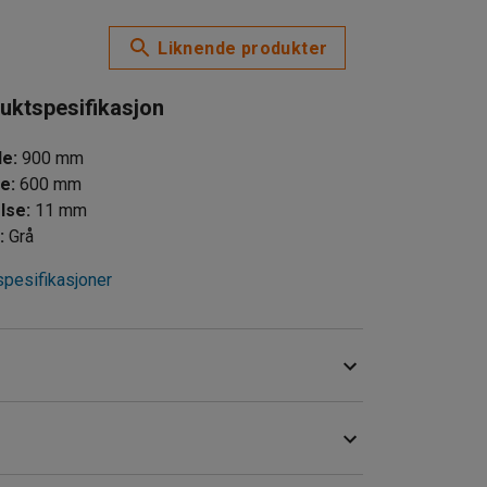
Liknende produkter
uktspesifikasjon
de
:
900
mm
de
:
600
mm
lse
:
11
mm
e
:
Grå
spesifikasjoner
rbeidsplassmatten utmerket! Den er spesielt
arehus og andre tørre miljøer.