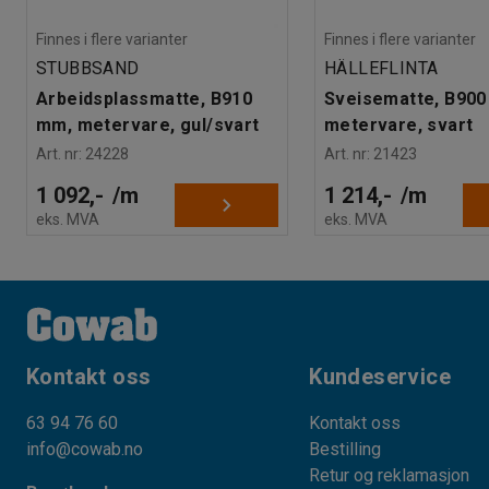
Finnes i flere varianter
Finnes i flere varianter
STUBBSAND
HÄLLEFLINTA
Arbeidsplassmatte, B910
Sveisematte, B900
mm, metervare, gul/svart
metervare, svart
Art. nr
:
24228
Art. nr
:
21423
1 092,-
/
m
1 214,-
/
m
eks. MVA
eks. MVA
Kontakt oss
Kundeservice
63 94 76 60
Kontakt oss
info@cowab.no
Bestilling
Retur og reklamasjon