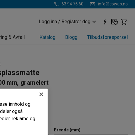
63 94 76 60
info@cowab.no
Logg inn / Registrer deg
ring & Avfall
Katalog
Blogg
Tilbudsforespørsel
K
splassmatte
00 mm, gråmelert
48
vlastning
passe innhold og
PVC
i deler også
standig; lett å rengjøre
edier, reklame og
)
Bredde (mm)