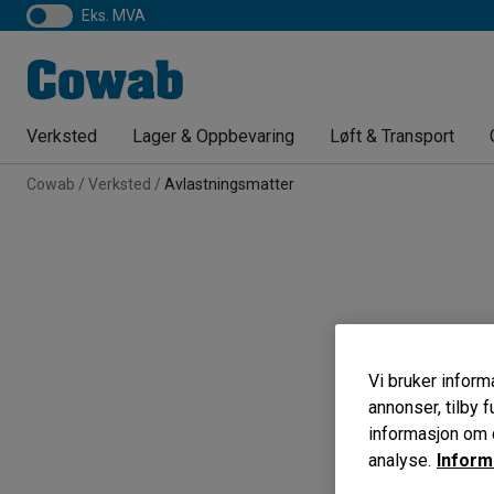
eks. MVA
Verksted
Lager & Oppbevaring
Løft & Transport
Cowab
Verksted
Avlastningsmatter
Vi bruker informa
annonser, tilby f
informasjon om d
analyse.
Inform