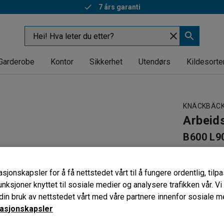
7 års garanti
Garderobe
Kontor
Sikkerhet
Utendørs
Kildesorte
KNÄCKBÄC
Arbeid
B600 L9
Art. nr
:
250
Gir god a
sjonskapsler for å få nettstedet vårt til å fungere ordentlig, til
Ftalatfri 
unksjoner knyttet til sosiale medier og analysere trafikken vår. V
Slitasjebe
in bruk av nettstedet vårt med våre partnere innenfor sosiale m
asjonskapsler
Lengde (mm