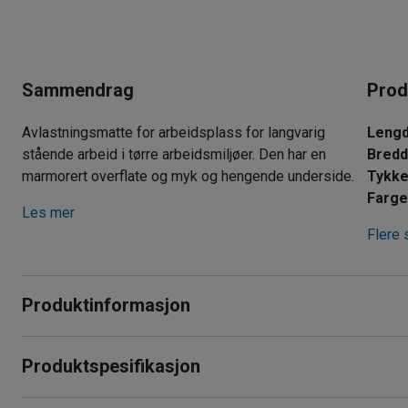
Sammendrag
Prod
Avlastningsmatte for arbeidsplass for langvarig
Leng
stående arbeid i tørre arbeidsmiljøer. Den har en
Bred
marmorert overflate og myk og hengende underside.
Tykke
Farg
Les mer
Flere 
Produktinformasjon
For arbeidsplasser der stående arbeid er vanlig, er denne a
Produktspesifikasjon
nyttig i samlebånd, butikk- og resepsjonsdisker, industrier, v
Lengde
:
900
mm