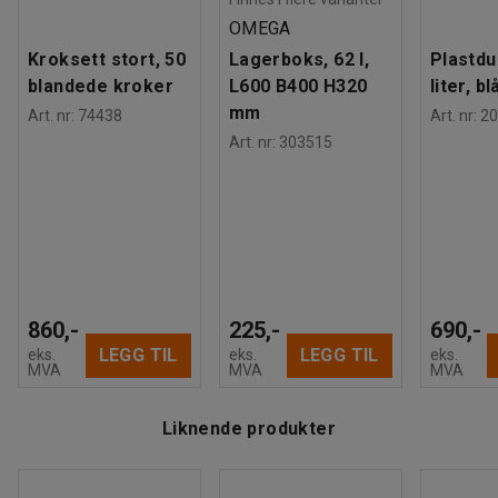
OMEGA
Kroksett stort, 50
Lagerboks, 62 l,
Plastdu
blandede kroker
L600 B400 H320
liter, bl
mm
Art. nr
:
74438
Art. nr
:
20
Art. nr
:
303515
860,-
225,-
690,-
LEGG TIL
LEGG TIL
eks.
eks.
eks.
MVA
MVA
MVA
Liknende produkter