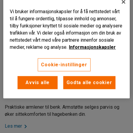
Vi bruker informasjonskapsler for å få nettstedet vårt
til å fungere ordentlig, tilpasse innhold og annonser,
tilby funksjoner knyttet til sosiale medier og analysere
trafikken vår. Vi deler også informasjon om din bruk av
nettstedet vårt med våre partnere innenfor sosiale
medier, reklame og analyse.
Informasjonskapsler
Cookie-instillinger
Liknende produkter
Til hagebenk
Avvis alle
Godta alle cookier
Øker sittekomforten
Furu
Praktiske armlener til benk. Armstøtte selges parvis og
øker sittekomforten til hagebenken din.
Les mer