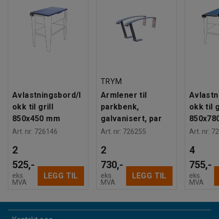
TRYM
Avlastningsbord/l
Armlener til
Avlastn
okk til grill
parkbenk,
okk til g
850x450 mm
galvanisert, par
850x78
Art. nr
:
726146
Art. nr
:
726255
Art. nr
:
72
2
2
4
525,-
730,-
755,-
LEGG TIL
LEGG TIL
eks.
eks.
eks.
MVA
MVA
MVA