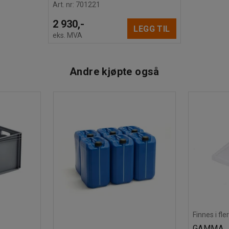
Art. nr
:
701221
2 930,-
LEGG TIL
eks. MVA
Andre kjøpte også
Finnes i fle
GAMMA