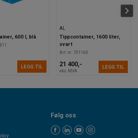
AL
iner, 600 l, blå
Tippcontainer, 1600 liter,
svart
811
Art. nr
:
701160
21 400,-
LEGG TIL
LEGG TIL
eks. MVA
Følg oss
licy