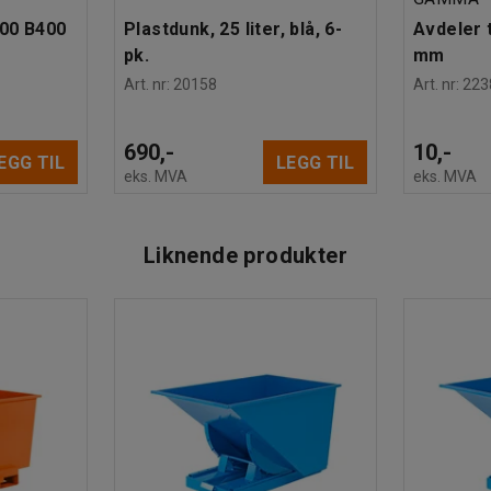
600 B400
Plastdunk, 25 liter, blå, 6-
Avdeler t
pk.
mm
Art. nr
:
20158
Art. nr
:
223
690,-
10,-
EGG TIL
LEGG TIL
eks. MVA
eks. MVA
Liknende produkter