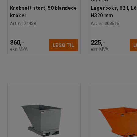
Kroksett stort, 50 blandede
Lagerboks, 62 l, L
kroker
H320 mm
Art. nr
:
74438
Art. nr
:
303515
860,-
225,-
LEGG TIL
L
eks. MVA
eks. MVA