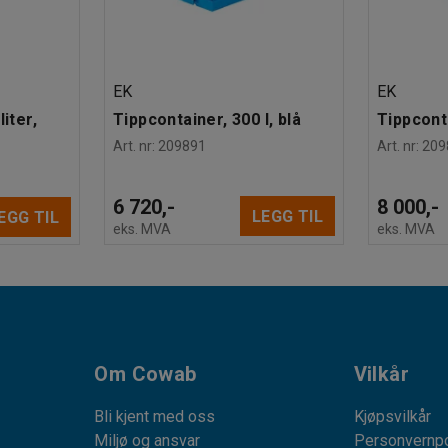
EK
EK
iter,
Tippcontainer, 300 l, blå
Tippconta
Art. nr
:
209891
Art. nr
:
209
6 720,-
8 000,-
LEGG TIL
EGG TIL
eks. MVA
eks. MVA
Om Cowab
Vilkår
Bli kjent med oss
Kjøpsvilkår
Miljø og ansvar
Personvernpo