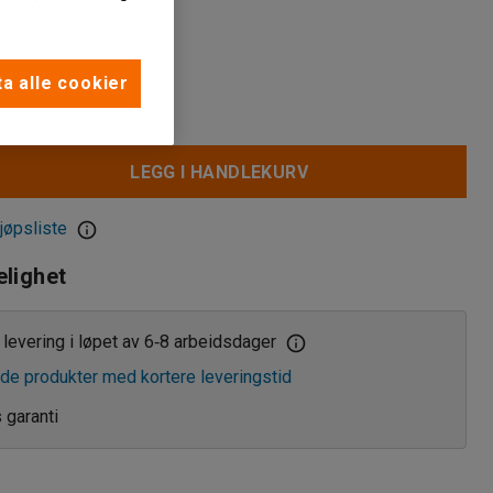
a alle cookier
LEGG I HANDLEKURV
jøpsliste
elighet
levering i løpet av 6
8 arbeidsdager
‑
de produkter med kortere leveringstid
s garanti