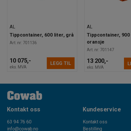
AL
AL
Tippcontainer, 600 liter, grå
Tippcontainer, 900 l
oransje
Art. nr
:
701136
Art. nr
:
701147
10 075,-
13 200,-
LEGG TIL
L
eks. MVA
eks. MVA
Kontakt oss
Kundeservice
63 94 76 60
Kontakt oss
info@cowab.no
Bestilling