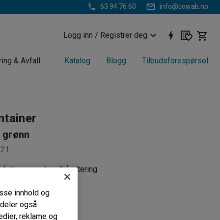
63 94 76 60
info@cowab.no
Logg inn / Registrer deg
ring & Avfall
Katalog
Blogg
Tilbudsforespørsel
ntainer
, grønn
121
vfalls- og materialhåndtering
sk tømmemekanisme
t for enkel sortering
passe innhold og
i deler også
edier, reklame og