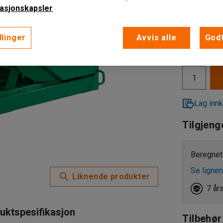
asjonskapsler
llinger
Avvis alle
Godt
9 075,-
eks. MVA
Lag innk
Tilgjeng
Beregnet 
Se lignen
Liknende produkter
7 år
uktspesifikasjon
Tilbehør