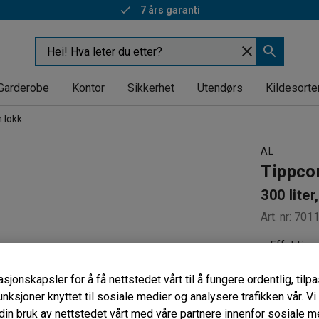
Rask levering
Garderobe
Kontor
Sikkerhet
Utendørs
Kildesorte
 lokk
AL
Tippco
300 liter
Art. nr
:
701
Effektiv a
Automati
Fargekode
sjonskapsler for å få nettstedet vårt til å fungere ordentlig, til
unksjoner knyttet til sosiale medier og analysere trafikken vår. V
Farge
:
Grønn
in bruk av nettstedet vårt med våre partnere innenfor sosiale m