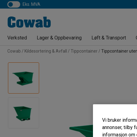
eks. MVA
Verksted
Lager & Oppbevaring
Løft & Transport
Cowab
Kildesortering & Avfall
Tippcontainer
Tippcontainer uten
Vi bruker informa
annonser, tilby f
informasjon om d