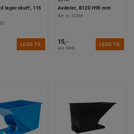
il lagerskuff, 115
Avdeler, B120 H95 mm
Art. nr
:
31068
82
15,-
LEGG TIL
LEGG TIL
eks. MVA