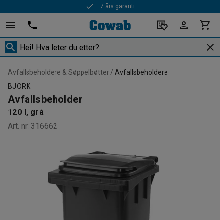
7 års garanti
Avfallsbeholdere & Søppelbøtter
Avfallsbeholdere
BJÖRK
Avfallsbeholder
120 l, grå
Art. nr
:
316662