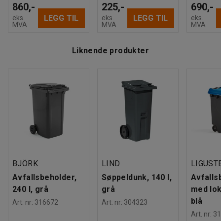
860,-
225,-
690,-
LEGG TIL
LEGG TIL
eks.
eks.
eks.
MVA
MVA
MVA
Liknende produkter
BJÖRK
LIND
LIGUST
Avfallsbeholder,
Søppeldunk, 140 l,
Avfalls
240 l, grå
grå
med lokk
blå
Art. nr
:
316672
Art. nr
:
304323
Art. nr
:
31