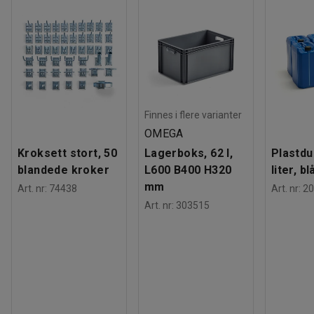
Finnes i flere varianter
OMEGA
Kroksett stort, 50
Lagerboks, 62 l,
Plastdu
blandede kroker
L600 B400 H320
liter, bl
mm
Art. nr
:
74438
Art. nr
:
20
Art. nr
:
303515