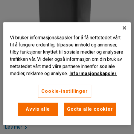
Vi bruker informasjonskapsler for å få nettstedet vårt
til å fungere ordentlig, tilpasse innhold og annonser,
tilby funksjoner knyttet til sosiale medier og analysere
trafikken vår. Vi deler også informasjon om din bruk av
nettstedet vårt med våre partnere innenfor sosiale
medier, reklame og analyse.
Informasjonskapsler
Slitesterkt materiale
Lett å tømme
Cookie-instillinger
Praktisk håndtering
Avfallsbeholderen med hjul er enkel å forflytte og tømme.
Avvis alle
Godta alle cookier
Tilpasset tømmesystemer iht. EU-standard.
Les mer