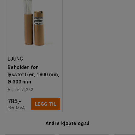
Lokk
:
Ja
Anbefalt antall personer til håndtering
:
1
Beregnet håndteringstid/person
:
5
Min
Vekt
:
8,6
kg
LJUNG
Beholder for
lysstoffrør, 1800 mm,
Ø 300 mm
Art. nr
:
74262
785,-
LEGG TIL
eks. MVA
Andre kjøpte også