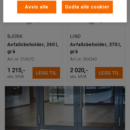
Avvis alle
Godta alle cookier
BJÖRK
LIND
Avfallsbeholder, 240 l,
Avfallsbeholder, 370 l,
grå
grå
Art. nr
:
316672
Art. nr
:
304343
1 215,-
2 020,-
LEGG TIL
LEGG TIL
eks. MVA
eks. MVA