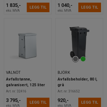
1 835,-
1 040,-
LEGG TIL
LEGG TIL
eks. MVA
eks. MVA
VALNÖT
BJÖRK
Avfallstønne,
Avfallsbeholder, 80 l,
galvanisert, 125 liter
grå
Art. nr
:
32416
Art. nr
:
316652
3 795,-
920,-
LEGG TIL
LEGG TIL
eks. MVA
eks. MVA