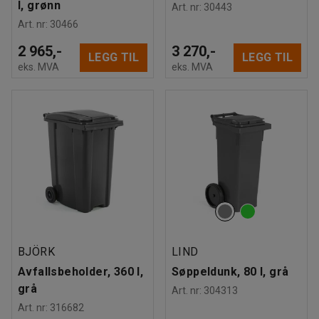
l, grønn
Art. nr
:
30443
Art. nr
:
30466
2 965,-
3 270,-
LEGG TIL
LEGG TIL
eks. MVA
eks. MVA
BJÖRK
LIND
Avfallsbeholder, 360 l,
Søppeldunk, 80 l, grå
grå
Art. nr
:
304313
Art. nr
:
316682