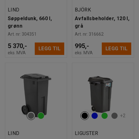
LIND
BJÖRK
Søppeldunk, 660 l,
Avfallsbeholder, 120 l,
grønn
grå
Art. nr
:
304351
Art. nr
:
316662
5 370,-
995,-
LEGG TIL
LEGG TIL
eks. MVA
eks. MVA
+
2
LIND
LIGUSTER