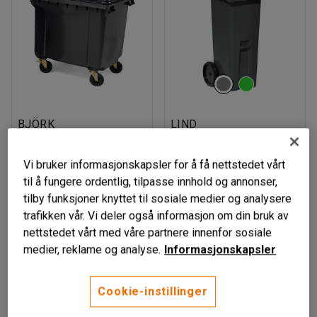
BJÖRK
LIND
Avfallsbeholder, 1000
Søppeldunk, 140 l, grå
l, grå
Art. nr
:
304323
Vi bruker informasjonskapsler for å få nettstedet vårt
Art. nr
:
316823
til å fungere ordentlig, tilpasse innhold og annonser,
tilby funksjoner knyttet til sosiale medier og analysere
6 995,-
1 155,-
LEGG TIL
LEGG TIL
trafikken vår. Vi deler også informasjon om din bruk av
eks. MVA
eks. MVA
nettstedet vårt med våre partnere innenfor sosiale
medier, reklame og analyse.
Informasjonskapsler
Cookie-instillinger