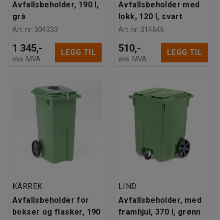
Avfallsbeholder, 190 l,
Avfallsbeholder med
grå
lokk, 120 l, svart
Art. nr
:
304333
Art. nr
:
314646
1 345,-
510,-
LEGG TIL
LEGG TIL
eks. MVA
eks. MVA
KÄRREK
LIND
Avfallsbeholder for
Avfallsbeholder, med
bokser og flasker, 190
framhjul, 370 l, grønn