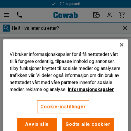
7 års garanti
Utendørs
Beskyttelsestak
Beskyttelsestak
Vi bruker informasjonskapsler for å få nettstedet vårt
til å fungere ordentlig, tilpasse innhold og annonser,
tilby funksjoner knyttet til sosiale medier og analysere
trafikken vår. Vi deler også informasjon om din bruk av
Sorter
nettstedet vårt med våre partnere innenfor sosiale
medier, reklame og analyse.
Informasjonskapsler
1 produkter
Cookie-instillinger
Avvis alle
Godta alle cookier