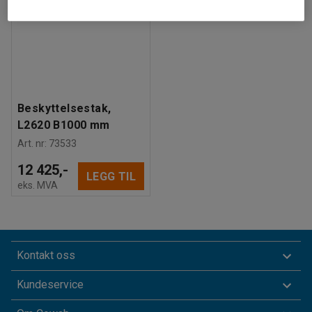
Beskyttelsestak,
L2620 B1000 mm
Art. nr
:
73533
12 425,-
LEGG TIL
eks. MVA
Kontakt oss
Kundeservice