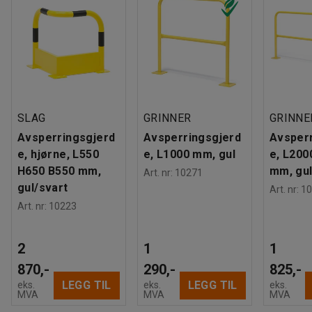
SLAG
GRINNER
GRINNE
Avsperringsgjerd
Avsperringsgjerd
Avsper
e, hjørne, L550
e, L1000 mm, gul
e, L200
H650 B550 mm,
mm, gu
Art. nr
:
10271
gul/svart
Art. nr
:
10
Art. nr
:
10223
2
1
1
870,-
290,-
825,-
LEGG TIL
LEGG TIL
eks.
eks.
eks.
MVA
MVA
MVA