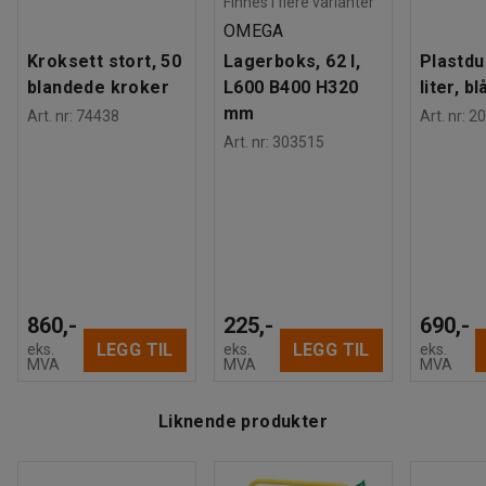
Finnes i flere varianter
OMEGA
Kroksett stort, 50
Lagerboks, 62 l,
Plastdu
blandede kroker
L600 B400 H320
liter, bl
mm
Art. nr
:
74438
Art. nr
:
20
Art. nr
:
303515
860,-
225,-
690,-
LEGG TIL
LEGG TIL
eks.
eks.
eks.
MVA
MVA
MVA
Liknende produkter