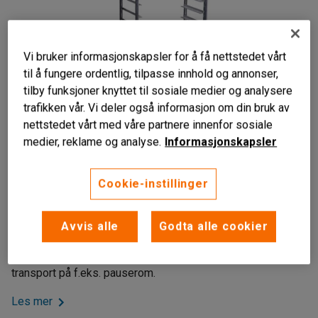
Vi bruker informasjonskapsler for å få nettstedet vårt
til å fungere ordentlig, tilpasse innhold og annonser,
tilby funksjoner knyttet til sosiale medier og analysere
trafikken vår. Vi deler også informasjon om din bruk av
nettstedet vårt med våre partnere innenfor sosiale
medier, reklame og analyse.
Informasjonskapsler
Cookie-instillinger
Plass til 18 plater
Fire hjul
Avvis alle
Godta alle cookier
Kan lastes med opptil 150 kg
Boksvogn med svingbare hjul for stål. Praktisk ved
transport på f.eks. pauserom.
Les mer