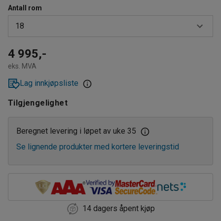
Antall rom
18
18
4 995,-
eks. MVA
36
Lag innkjøpsliste
Tilgjengelighet
Beregnet levering i løpet av uke 35
Se lignende produkter med kortere leveringstid
14 dagers åpent kjøp