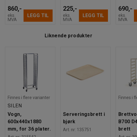
860,-
225,-
690,-
LEGG TIL
LEGG TIL
eks.
eks.
eks.
MVA
MVA
MVA
Liknende produkter
Finnes i flere varianter
Finnes i f
SILEN
Vogn,
Serveringsbrett i
Brettvo
600x440x1880
bjørk
B700 D4
mm, for 36 plater.
brett
Art. nr
:
135751
Art. nr
:
315542
Art. nr
:
39