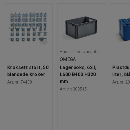
Antall rom
:
18
Maksbelastning
:
150
kg
Hjul
:
Uten brems
Hjultype
:
4 svingbare
Dekktype
:
Massivgummi
Hullmønster
:
11
mm
Vekt
:
36,85
kg
Finnes i flere varianter
OMEGA
Kroksett stort, 50
Lagerboks, 62 l,
Plastdu
blandede kroker
L600 B400 H320
liter, bl
mm
Art. nr
:
74438
Art. nr
:
20
Art. nr
:
303515