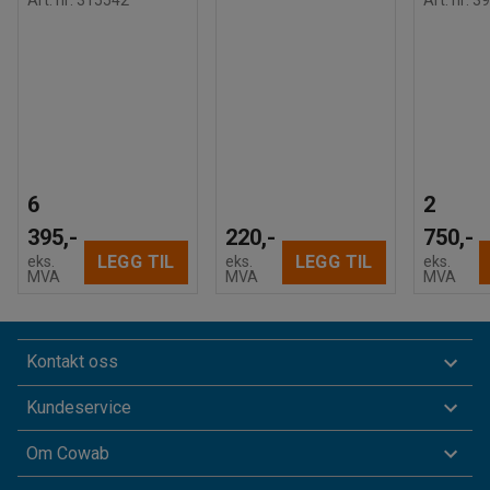
6
2
395,-
220,-
750,-
LEGG TIL
LEGG TIL
eks.
eks.
eks.
MVA
MVA
MVA
Kontakt oss
Kundeservice
Om Cowab