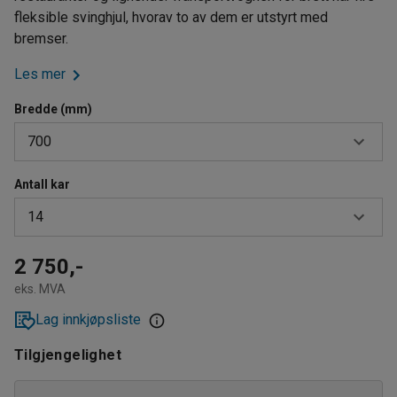
fleksible svinghjul, hvorav to av dem er utstyrt med
bremser.
Les mer
Bredde (mm)
700
Antall kar
700
14
1030
14
2 750,-
eks. MVA
21
Lag innkjøpsliste
Tilgjengelighet