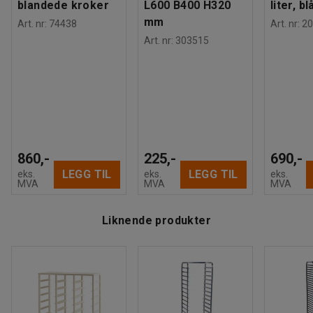
blandede kroker
L600 B400 H320
liter, bl
mm
Art. nr
:
74438
Art. nr
:
20
Art. nr
:
303515
860,-
225,-
690,-
LEGG TIL
LEGG TIL
eks.
eks.
eks.
MVA
MVA
MVA
Liknende produkter