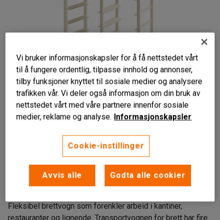
Vi bruker informasjonskapsler for å få nettstedet vårt
til å fungere ordentlig, tilpasse innhold og annonser,
tilby funksjoner knyttet til sosiale medier og analysere
trafikken vår. Vi deler også informasjon om din bruk av
nettstedet vårt med våre partnere innenfor sosiale
medier, reklame og analyse.
Informasjonskapsler
Cookie-instillinger
Stabil konstruksjon
Til 14-21 stk. spisebrett
Avvis alle
Godta alle cookier
Svingbare hjul med bremser
Fleksibel brettvogn som forenkler arbeid i kantiner,
restauranter og lignende. Transportvognen for brett har fire