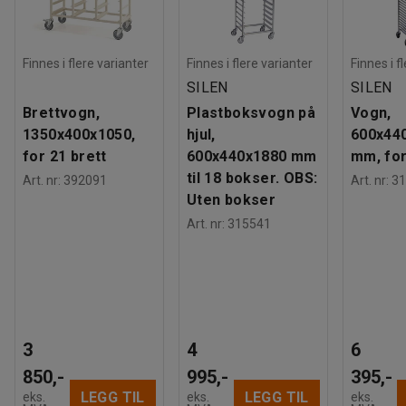
Finnes i flere varianter
Finnes i flere varianter
Finnes i f
SILEN
SILEN
Brettvogn,
Plastboksvogn på
Vogn,
1350x400x1050,
hjul,
600x44
for 21 brett
600x440x1880 mm
mm, for
til 18 bokser. OBS:
Art. nr
:
392091
Art. nr
:
31
Uten bokser
Art. nr
:
315541
3
4
6
850,-
995,-
395,-
LEGG TIL
LEGG TIL
eks.
eks.
eks.