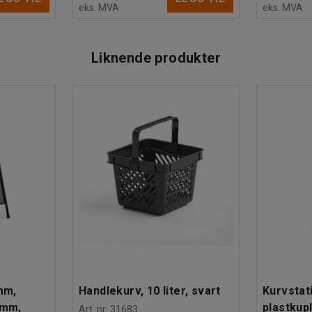
eks. MVA
eks. MVA
Liknende produkter
mm,
Handlekurv, 10 liter, svart
Kurvstati
 mm,
plastkup
Art. nr
:
31683