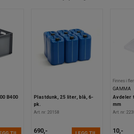
 inngrep. Luken har en heldekkende bakkrok som
 selve hengslet.
kellås eller elektronisk kodelås. Den
lle inn mellom 0-99 minutter.
t. Det lages hull for forankring under montering.
Finnes i fle
GAMMA
600 B400
Plastdunk, 25 liter, blå, 6-
Avdeler t
pk.
mm
Art. nr
:
20158
Art. nr
:
223
690,-
10,-
EGG TIL
LEGG TIL