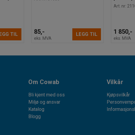
Art. nr
:
211
85,-
1 850,-
EGG TIL
LEGG TIL
eks. MVA
eks. MVA
Om Cowab
Vilkår
Bli kjent med oss
Kjøpsvilkår
Miljø og ansvar
Personvernpo
Katalog
Informasjons
Blogg