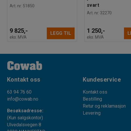
svart
Art. nr
:
51850
Art. nr
:
32270
9 825,-
1 250,-
LEGG TIL
L
eks. MVA
eks. MVA
Kontakt oss
Kundeservice
63 94 76 60
Kontakt oss
info@cowab.no
Bestilling
Retur og reklamasjon
Besøksadresse:
Levering
(Kun salgskontor)
Ulvedalsvegen 8