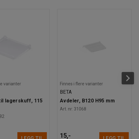
re varianter
Finnes i flere varianter
BETA
il lagerskuff, 115
Avdeler, B120 H95 mm
Art. nr
:
31068
82
15,-
LEGG TIL
LEGG TIL