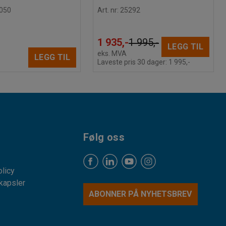
050
Art. nr
:
25292
1 935,-
1 995,-
LEGG TIL
eks. MVA
LEGG TIL
Laveste pris 30 dager:
1 995,-
Følg oss
licy
kapsler
ABONNER PÅ NYHETSBREV