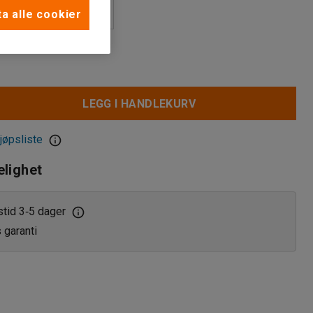
s
a alle cookier
nisk kodelås
ås
LEGG I HANDLEKURV
jøpsliste
elighet
stid 3
5 dager
‑
s garanti