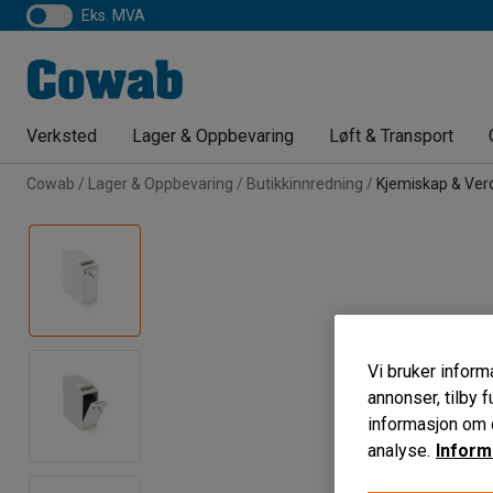
eks. MVA
Verksted
Lager & Oppbevaring
Løft & Transport
Cowab
Lager & Oppbevaring
Butikkinnredning
Kjemiskap & Ver
Vi bruker informa
annonser, tilby f
informasjon om d
analyse.
Inform