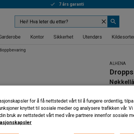
7 års garanti
Garderobe
Kontor
Sikkerhet
Utendørs
Kildesorte
dioppbevaring
ALHENA
Dropps
Nøkkell
Art. nr
:
521
sjonskapsler for å få nettstedet vårt til å fungere ordentlig, til
Fiskever
unksjoner knyttet til sosiale medier og analysere trafikken vår. V
Kraftig l
in bruk av nettstedet vårt med våre partnere innenfor sosiale m
Med kodel
asjonskapsler
Låstype