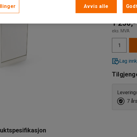
Nøkkellå
llinger
Avvis alle
Godt
Elektro
1 250,-
eks. MVA
Nøkkell
Lag innk
Tilgjeng
Levering
7 år
uktspesifikasjon