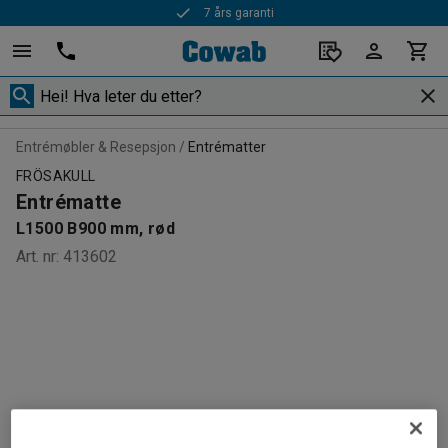
7 års garanti
Entrémøbler & Resepsjon
Entrématter
FRÖSAKULL
Entrématte
L1500 B900 mm, rød
Art. nr
:
413602