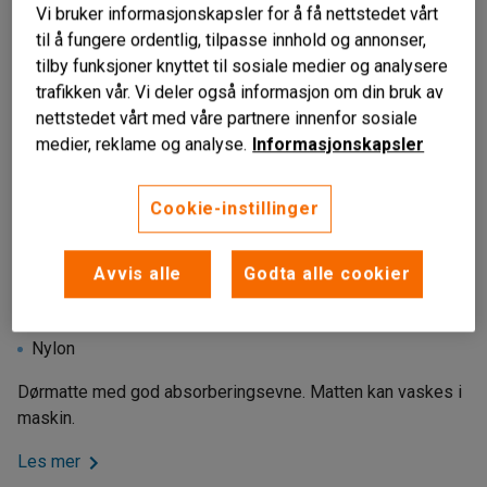
Vi bruker informasjonskapsler for å få nettstedet vårt
til å fungere ordentlig, tilpasse innhold og annonser,
tilby funksjoner knyttet til sosiale medier og analysere
trafikken vår. Vi deler også informasjon om din bruk av
nettstedet vårt med våre partnere innenfor sosiale
medier, reklame og analyse.
Informasjonskapsler
Cookie-instillinger
Avvis alle
Godta alle cookier
God absorberingsevne
Lett å rengjøre
Nylon
Dørmatte med god absorberingsevne. Matten kan vaskes i
maskin.
Les mer