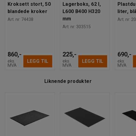
Kroksett stort, 50
Lagerboks, 62 l,
Plastdu
blandede kroker
L600 B400 H320
liter, bl
mm
Art. nr
:
74438
Art. nr
:
20
Art. nr
:
303515
860,-
225,-
690,-
LEGG TIL
LEGG TIL
eks.
eks.
eks.
MVA
MVA
MVA
Liknende produkter