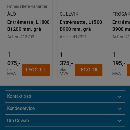
Finnes i flere varianter
ÅLÖ
GULLVIK
FRÖSAK
Entrématte, L1800
Entrématte, L1500
Entréma
B1200 mm, grå
B900 mm, grå
B900 m
Art. nr
:
413703
Art. nr
:
412321
Art. nr
:
41
1
1
1
075,-
375,-
195,-
LEGG TIL
LEGG TIL
eks.
eks.
eks.
MVA
MVA
MVA
Kontakt oss
Kundeservice
Om Cowab