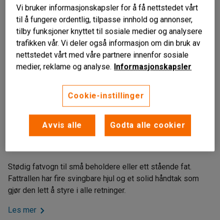
Vi bruker informasjonskapsler for å få nettstedet vårt
til å fungere ordentlig, tilpasse innhold og annonser,
tilby funksjoner knyttet til sosiale medier og analysere
trafikken vår. Vi deler også informasjon om din bruk av
nettstedet vårt med våre partnere innenfor sosiale
medier, reklame og analyse.
Informasjonskapsler
Cookie-instillinger
Liknende produkter
For et stående fat
Avvis alle
Godta alle cookier
Lettrullende svingbare hjul
Beholder som samler opp søl
Stødig fatvogn til små beholdere eller ett stående fat.
Fattrallen har fire svingbare hjul og et solid håndtak som
gjør den lett å styre i alle retninger.
Les mer