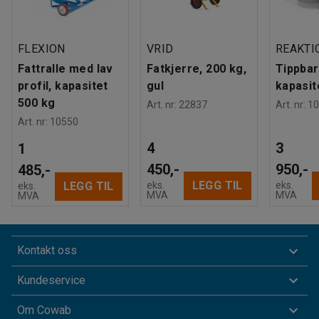
FLEXION
VRID
REAKTI
Fattralle med lav
Fatkjerre, 200 kg,
Tippbar 
profil, kapasitet
gul
kapasit
500 kg
Art. nr
:
22837
Art. nr
:
10
Art. nr
:
10550
4
3
1
450,-
950,-
485,-
LEGG TIL
eks.
eks.
LEGG TIL
eks.
MVA
MVA
MVA
Kontakt oss
Kundeservice
Om Cowab