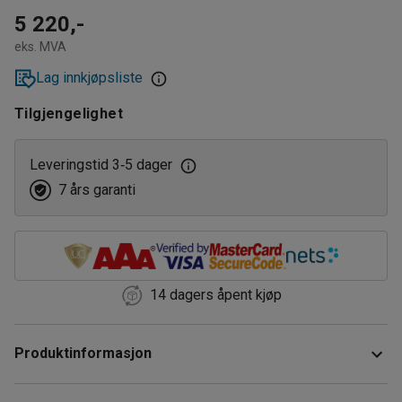
5 220,-
eks. MVA
Lag innkjøpsliste
Tilgjengelighet
Leveringstid 3
5 dager
‑
7 års garanti
14 dagers åpent kjøp
Produktinformasjon
Du kan transportere ett stående fat eller små beholdere på