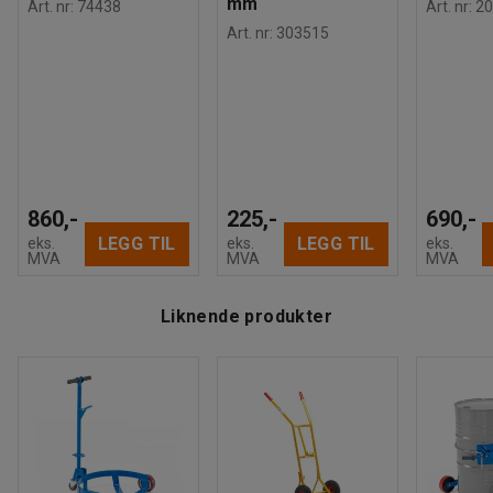
mm
Art. nr
:
74438
Art. nr
:
20
Art. nr
:
303515
860,-
225,-
690,-
LEGG TIL
LEGG TIL
eks.
eks.
eks.
MVA
MVA
MVA
Liknende produkter