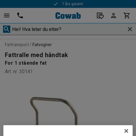
7 års garanti
Fattransport
Fatvogner
Fattralle med håndtak
For 1 stående fat
Art. nr
:
30141