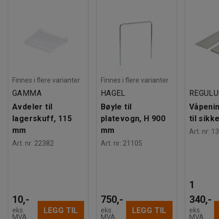
Finnes i flere varianter
Finnes i flere varianter
GAMMA
HAGEL
REGULU
Avdeler til
Bøyle til
Våpeni
lagerskuff, 115
platevogn, H 900
til sik
mm
mm
Art. nr
:
13
Art. nr
:
22382
Art. nr
:
21105
1
10,-
750,-
340,-
LEGG TIL
LEGG TIL
eks.
eks.
eks.
MVA
MVA
MVA