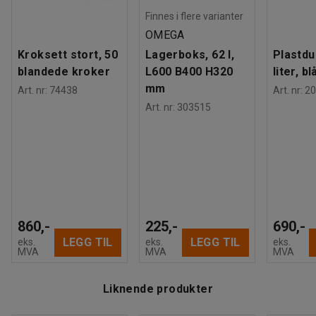
Finnes i flere varianter
OMEGA
Kroksett stort, 50
Lagerboks, 62 l,
Plastdu
blandede kroker
L600 B400 H320
liter, bl
mm
Art. nr
:
74438
Art. nr
:
20
Art. nr
:
303515
860,-
225,-
690,-
LEGG TIL
LEGG TIL
eks.
eks.
eks.
MVA
MVA
MVA
Liknende produkter