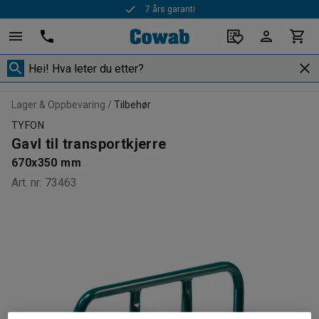
7 års garanti
Lager & Oppbevaring
Tilbehør
TYFON
Gavl til transportkjerre
670x350 mm
Art. nr
:
73463