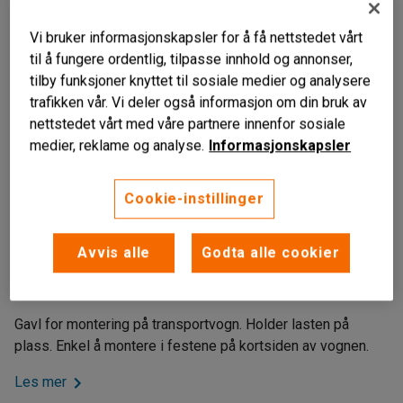
Vi bruker informasjonskapsler for å få nettstedet vårt
til å fungere ordentlig, tilpasse innhold og annonser,
tilby funksjoner knyttet til sosiale medier og analysere
trafikken vår. Vi deler også informasjon om din bruk av
nettstedet vårt med våre partnere innenfor sosiale
medier, reklame og analyse.
Informasjonskapsler
Cookie-instillinger
Liknende produkter
Sikrer lasten
Avvis alle
Godta alle cookier
Gir flere bruksområder
Lett å montere
Gavl for montering på transportvogn. Holder lasten på
plass. Enkel å montere i festene på kortsiden av vognen.
Les mer