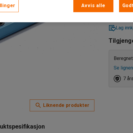
llinger
Avvis alle
Godt
Lag innk
Tilgjeng
Beregnet 
Se lignen
7 år
Liknende produkter
uktspesifikasjon