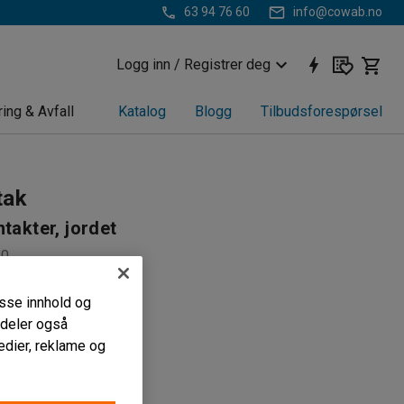
63 94 76 60
info@cowab.no
Logg inn / Registrer deg
ring & Avfall
Katalog
Blogg
Tilbudsforespørsel
tak
ntakter, jordet
50
r batterikabinetter
passe innhold og
er
i deler også
ningsvern
edier, reklame og