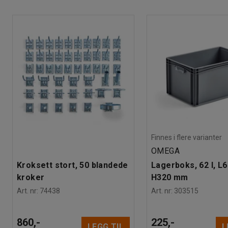
Tester
:
CE
Sortering av elavfall
Finnes i flere varianter
OMEGA
Kroksett stort, 50 blandede
Lagerboks, 62 l, L
kroker
H320 mm
Art. nr
:
74438
Art. nr
:
303515
860,-
225,-
LEGG TIL
L