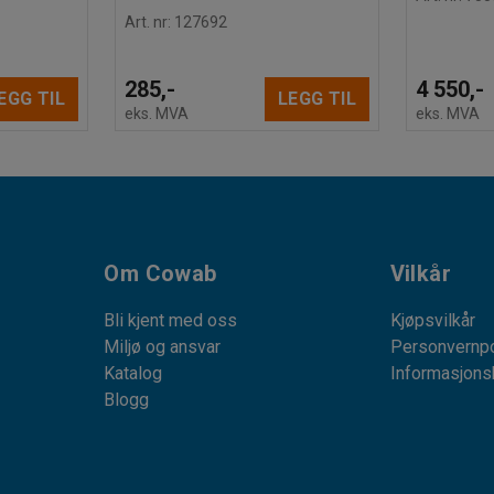
Art. nr
:
127692
285,-
4 550,-
EGG TIL
LEGG TIL
eks. MVA
eks. MVA
Om Cowab
Vilkår
Bli kjent med oss
Kjøpsvilkår
Miljø og ansvar
Personvernpo
Katalog
Informasjons
Blogg