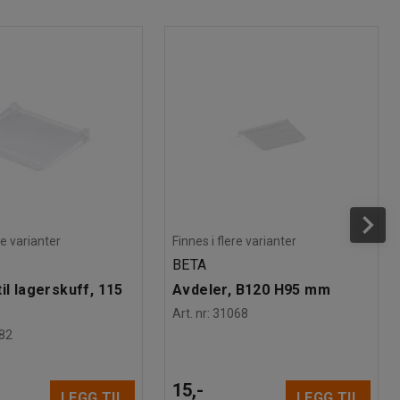
re varianter
Finnes i flere varianter
BETA
il lagerskuff, 115
Avdeler, B120 H95 mm
Art. nr
:
31068
82
15,-
LEGG TIL
LEGG TIL