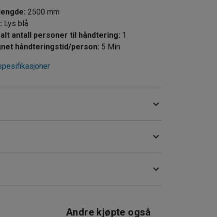
lengde
:
2500
mm
e
:
Lys blå
lt antall personer til håndtering
:
1
net håndteringstid/person
:
5
Min
spesifikasjoner
ikabinetter for enkel lading og rask tilgang. Det
sel i alle uttak samtidig.
iene og forhindrer at de blir skadet ved
Andre kjøpte også