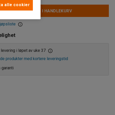
a alle cookier
LEGG I HANDLEKURV
jøpsliste
elighet
levering i løpet av uke 37
de produkter med kortere leveringstid
s garanti