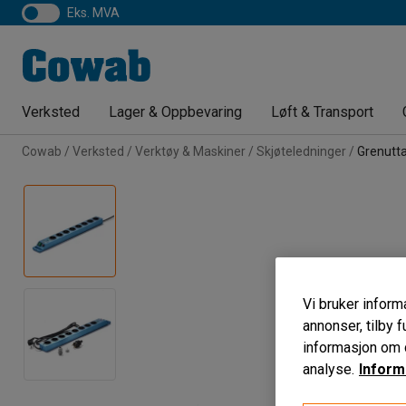
eks. MVA
Verksted
Lager & Oppbevaring
Løft & Transport
Cowab
Verksted
Verktøy & Maskiner
Skjøteledninger
Grenutt
Vi bruker informa
annonser, tilby f
informasjon om d
analyse.
Inform