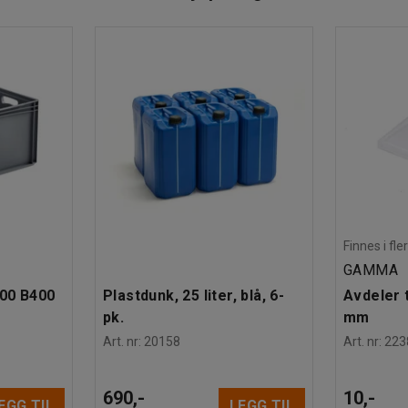
Finnes i fle
GAMMA
600 B400
Plastdunk, 25 liter, blå, 6-
Avdeler t
pk.
mm
Art. nr
:
20158
Art. nr
:
223
690,-
10,-
EGG TIL
LEGG TIL