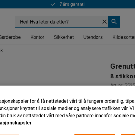
7 års garanti
Garderobe
Kontor
Sikkerhet
Utendørs
Kildesorte
ak
Grenut
8 stikko
Art. nr
:
552
Passer fo
sjonskapsler for å få nettstedet vårt til å fungere ordentlig, til
Strømbryt
unksjoner knyttet til sosiale medier og analysere trafikken vår. V
Overspen
in bruk av nettstedet vårt med våre partnere innenfor sosiale m
asjonskapsler
4 915,-
eks. MVA