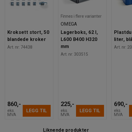
Tester
:
BGR 234
Finnes i flere varianter
OMEGA
Kroksett stort, 50
Lagerboks, 62 l,
Plastdu
blandede kroker
L600 B400 H320
liter, bl
mm
Art. nr
:
74438
Art. nr
:
20
Art. nr
:
303515
860,-
225,-
690,-
LEGG TIL
LEGG TIL
eks.
eks.
eks.
MVA
MVA
MVA
Liknende produkter