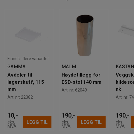
Finnes i flere varianter
GAMMA
MALM
KASTAN
Avdeler til
Høydetillegg for
Veggski
lagerskuff, 115
ESD-stol 140 mm
kildeso
mm
nk
Art. nr
:
62049
Art. nr
:
22382
Art. nr
:
74
10,-
190,-
190,-
LEGG TIL
LEGG TIL
eks.
eks.
eks.
MVA
MVA
MVA