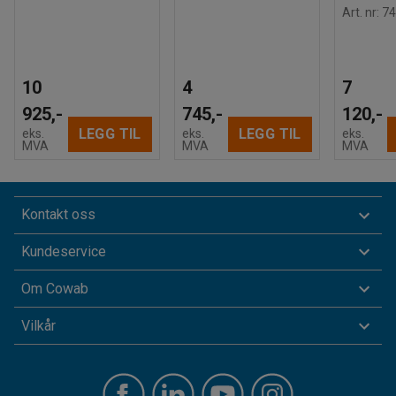
Art. nr
:
74
10
4
7
925,-
745,-
120,-
LEGG TIL
LEGG TIL
eks.
eks.
eks.
MVA
MVA
MVA
Kontakt oss
Kundeservice
Om Cowab
Vilkår