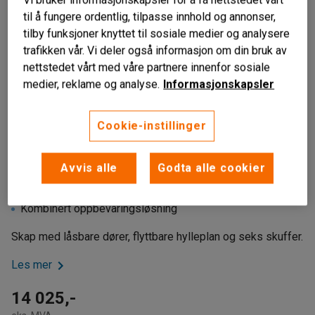
til å fungere ordentlig, tilpasse innhold og annonser,
tilby funksjoner knyttet til sosiale medier og analysere
trafikken vår. Vi deler også informasjon om din bruk av
nettstedet vårt med våre partnere innenfor sosiale
medier, reklame og analyse.
Informasjonskapsler
Cookie-instillinger
Avvis alle
Godta alle cookier
Låsbart skap
Flyttbare hyller
Kombinert oppbevaringsløsning
Skap med låsbare dører, flyttbare hylleplan og seks skuffer.
Les mer
14 025,-