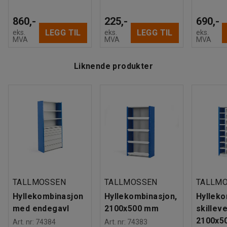
860,-
225,-
690,-
LEGG TIL
LEGG TIL
eks.
eks.
eks.
MVA
MVA
MVA
Liknende produkter
TALLMOSSEN
TALLMOSSEN
TALLM
Hyllekombinasjon
Hyllekombinasjon,
Hylleko
med endegavl
2100x500 mm
skillev
2100x5
Art. nr
:
74384
Art. nr
:
74383