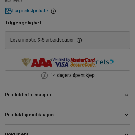
eks. MVA
Lag innkjøpsliste
Tilgjengelighet
Leveringstid 3
5 arbeidsdager
‑
14 dagers åpent kjøp
Produktinformasjon
Skap for låst oppbevaring i lager-, industri-, arkivmiljøer
Produktspesifikasjon
m.m. Skapet er i en robust stålplatekonstruksjon.
Høyde
:
2100
mm
Skapet tilbyr en kombinert oppbevaring med både hylleplan
Dokument