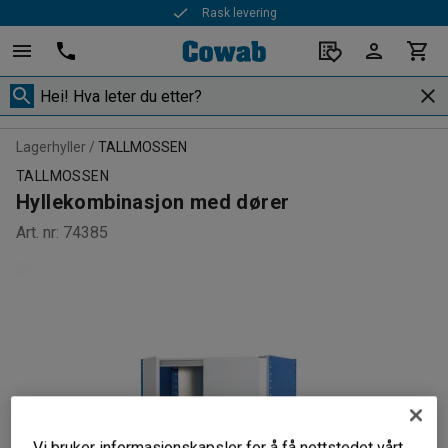
Rask levering
Lagerhyller
TALLMOSSEN
TALLMOSSEN
Hyllekombinasjon med dører
Art. nr
:
74385
Vi bruker informasjonskapsler for å få nettstedet vårt