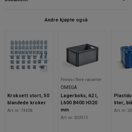
Bredde
:
1000
mm
og skuffer. Hylleplanene kan settes i valgfri høyde og
Dybde
:
500
mm
justeres etter ønske. Skuffene passer til f.eks. mindre
Materiale
:
Stål
Last ned vedlikeholdsråd
gjenstander.
Andre kjøpte også
Farge hylle
:
Lys grå
Fargekode hylle
:
RAL 7035
Farge stolpe
:
Blå
Fargekode stolpe
:
RAL 5005
Materiale hylle
:
Stål
Antall hyller
:
3
Antall skuffer
:
6
Maksbelastning hylle
:
150
kg
Maksbelastning skuff
:
40
kg
Finnes i flere varianter
Vekt
:
139,69
kg
OMEGA
Kroksett stort, 50
Lagerboks, 62 l,
Plastdu
blandede kroker
L600 B400 H320
liter, bl
mm
Art. nr
:
74438
Art. nr
:
20
Art. nr
:
303515