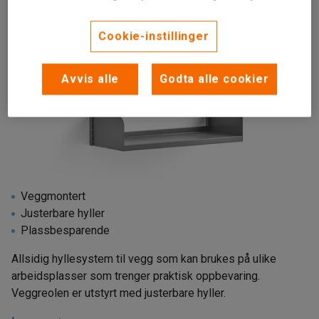
Cookie-instillinger
Avvis alle
Godta alle cookier
Veggmontert
Justerbare hyller
Plassbesparende
Allsidig hyllesystem til vegg som kan brukes på ulike
arbeidsplasser som trenger praktisk oppbevaring.
Veggreolen er utstyrt med justerbare hyller.