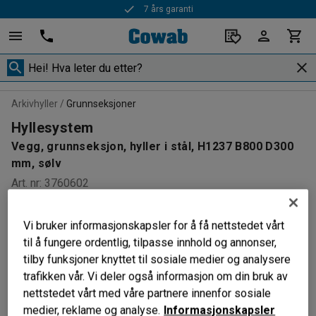
7 års garanti
Arkivhyller
Grunnseksjoner
Hyllesystem
Vegg, grunnseksjon, hyller i stål, H1237 B800 D300
mm, sølv
Art. nr
:
3760602
Vi bruker informasjonskapsler for å få nettstedet vårt
til å fungere ordentlig, tilpasse innhold og annonser,
tilby funksjoner knyttet til sosiale medier og analysere
trafikken vår. Vi deler også informasjon om din bruk av
nettstedet vårt med våre partnere innenfor sosiale
medier, reklame og analyse.
Informasjonskapsler