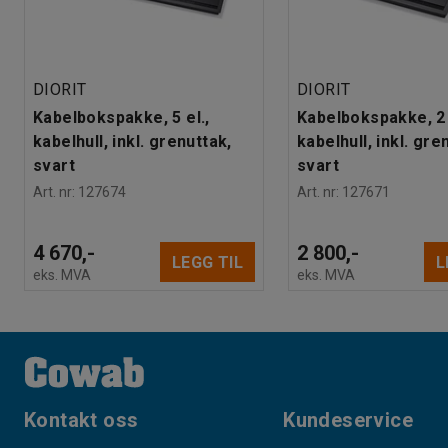
DIORIT
DIORIT
Kabelbokspakke, 5 el.,
Kabelbokspakke, 2 
kabelhull, inkl. grenuttak,
kabelhull, inkl. gre
svart
svart
Art. nr
:
127674
Art. nr
:
127671
4 670,-
2 800,-
LEGG TIL
L
eks. MVA
eks. MVA
Kontakt oss
Kundeservice