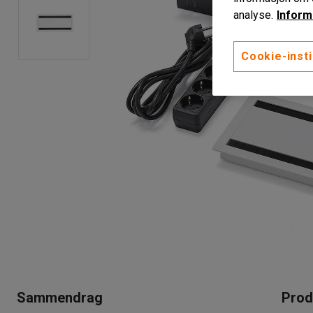
analyse.
Inform
Cookie-insti
Sammendrag
Prod