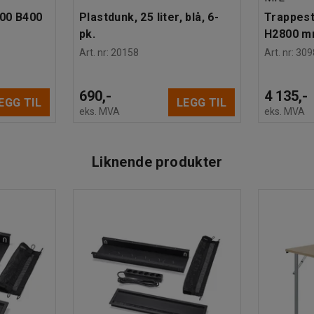
600 B400
Plastdunk, 25 liter, blå, 6-
Trappesti
pk.
H2800 
Art. nr
:
20158
Art. nr
:
309
690,-
4 135,-
EGG TIL
LEGG TIL
eks. MVA
eks. MVA
Liknende produkter