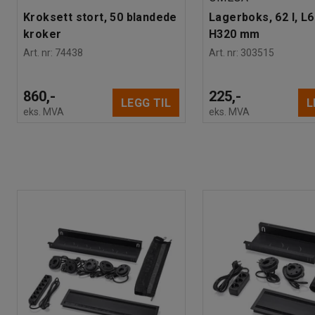
Kroksett stort, 50 blandede
Lagerboks, 62 l, L
kroker
H320 mm
Art. nr
:
74438
Art. nr
:
303515
860,-
225,-
LEGG TIL
L
eks. MVA
eks. MVA