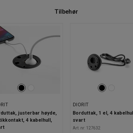
sk løsning som passer deg.
Tilbehør
ORIT
DIORIT
duttak, justerbar høyde,
Borduttak, 1 el, 4 kabelhul
tikkontakt, 4 kabelhull,
svart
rt
Art. nr
:
127632