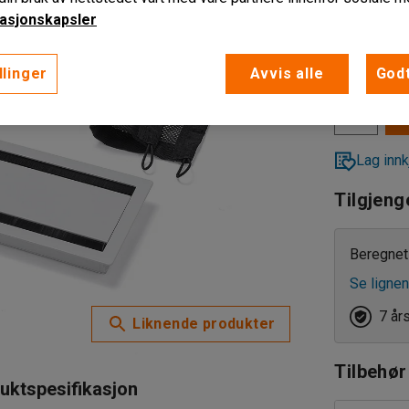
asjonskapsler
2 215,-
eks. MVA
llinger
Avvis alle
Godt
Lag innk
Tilgjeng
Beregnet 
Se lignen
7 år
Liknende produkter
Tilbehør
uktspesifikasjon