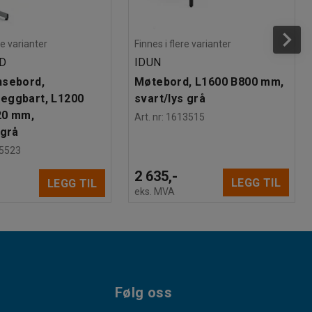
re varianter
Finnes i flere varianter
D
IDUN
nsebord,
Møtebord, L1600 B800 mm,
eggbart, L1200
svart/lys grå
20 mm,
Art. nr
:
1613515
ugrå
5523
2 635,-
LEGG TIL
LEGG TIL
eks. MVA
Følg oss