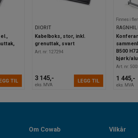
Finnes i fle
DIORIT
RAGNHIL
el.,
Kabelboks, stor, inkl.
Konfera
nuttak,
grenuttak, svart
sammenl
B500 H7
Art. nr
:
127294
bjørk/al
Art. nr
:
500
3 145,-
1 445,-
EGG TIL
LEGG TIL
eks. MVA
eks. MVA
Om Cowab
Vilkår