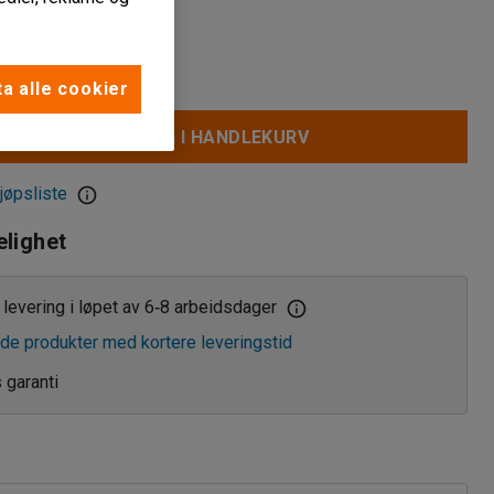
a alle cookier
LEGG I HANDLEKURV
jøpsliste
elighet
levering i løpet av 6
8 arbeidsdager
‑
de produkter med kortere leveringstid
s garanti