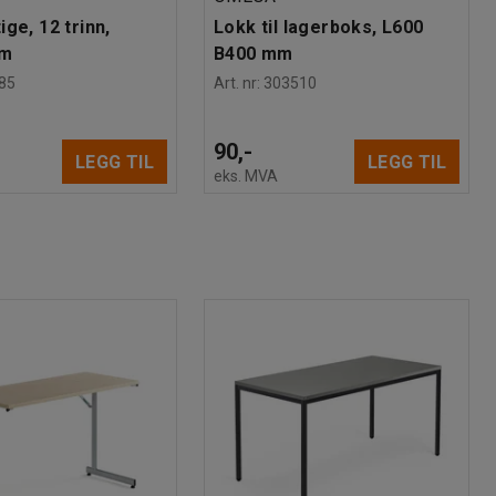
ge, 12 trinn,
Lokk til lagerboks, L600
mm
B400 mm
85
Art. nr
:
303510
90,-
LEGG TIL
LEGG TIL
eks. MVA