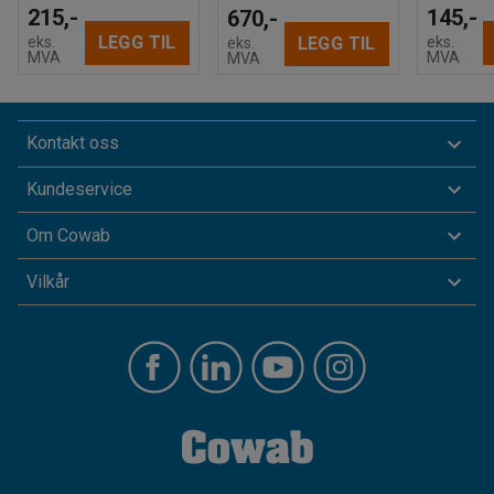
215,-
145,-
670,-
LEGG TIL
eks.
eks.
LEGG TIL
eks.
MVA
MVA
MVA
Kontakt oss
Kundeservice
Om Cowab
Vilkår