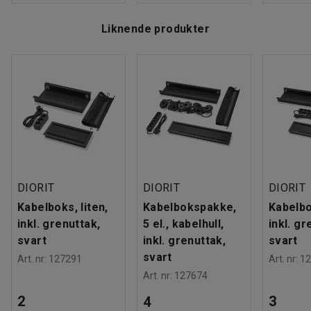
Liknende produkter
DIORIT
DIORIT
DIORIT
Kabelboks, liten,
Kabelbokspakke,
Kabelbo
inkl. grenuttak,
5 el., kabelhull,
inkl. gr
svart
inkl. grenuttak,
svart
svart
Art. nr
:
127291
Art. nr
:
12
Art. nr
:
127674
2
3
4