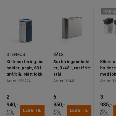
PAKK
STENROS
SÄLG
Kildesorteringsbe
Sorteringsbehold
Kildeso
holder, papir, 60 l,
er, 3x48 l, rustfritt
holdere
grå/blå, blått lokk
stål
med lo
Art. nr
:
256724
Art. nr
:
32446
Art. nr
:
32
2
6
3
940,-
350,-
985,-
LEGG TIL
LEGG TIL
eks.
eks.
eks.
MVA
MVA
MVA