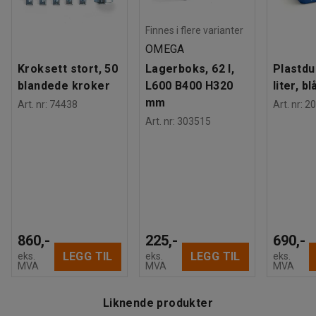
samtidig som de ikke glir fra hverandre.
Finnes i flere varianter
Lokkene er enkle å løfte opp når du skal bytte poser.
OMEGA
Pakken med kildesorteringsbeholdere og lokk leveres med
Kroksett stort, 50
Lagerboks, 62 l,
Plastdu
to plastposer til hver beholder.
blandede kroker
L600 B400 H320
liter, bl
mm
Art. nr
:
74438
Art. nr
:
20
Art. nr
:
303515
860,-
225,-
690,-
LEGG TIL
LEGG TIL
eks.
eks.
eks.
MVA
MVA
MVA
Liknende produkter