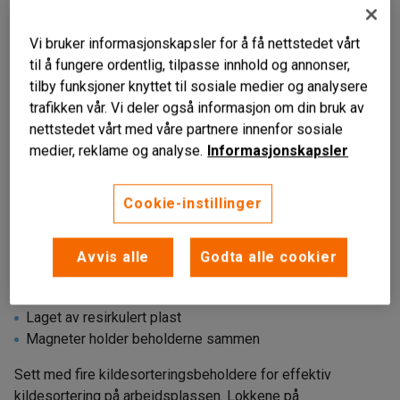
Vi bruker informasjonskapsler for å få nettstedet vårt
til å fungere ordentlig, tilpasse innhold og annonser,
tilby funksjoner knyttet til sosiale medier og analysere
trafikken vår. Vi deler også informasjon om din bruk av
nettstedet vårt med våre partnere innenfor sosiale
medier, reklame og analyse.
Informasjonskapsler
Liknende produkter
Cookie-instillinger
Avvis alle
Godta alle cookier
Tydelig merkede lokk
Laget av resirkulert plast
Magneter holder beholderne sammen
Sett med fire kildesorteringsbeholdere for effektiv
kildesortering på arbeidsplassen. Lokkene på