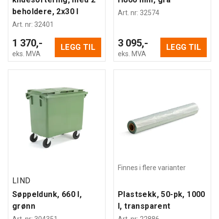
beholdere, 2x30 l
Art. nr
:
32574
Art. nr
:
32401
1 370,-
3 095,-
LEGG TIL
LEGG TIL
eks. MVA
eks. MVA
Finnes i flere varianter
LIND
Søppeldunk, 660 l,
Plastsekk, 50-pk, 1000
grønn
l, transparent
Art. nr
:
304351
Art. nr
:
22886