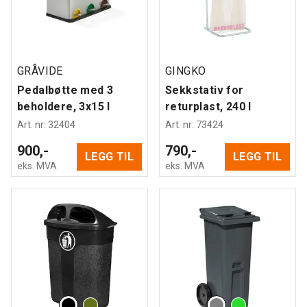
GRÅVIDE
GINGKO
Pedalbøtte med 3
Sekkstativ for
beholdere, 3x15 l
returplast, 240 l
Art. nr
:
32404
Art. nr
:
73424
900,-
790,-
LEGG TIL
LEGG TIL
eks. MVA
eks. MVA