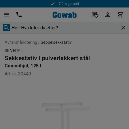
7 års garanti
Avfallshåndtering
Søppelsekkstativ
SILVERPIL
Sekkestativ i pulverlakkert stål
Gummihjul, 125 l
Art. nr
:
30449