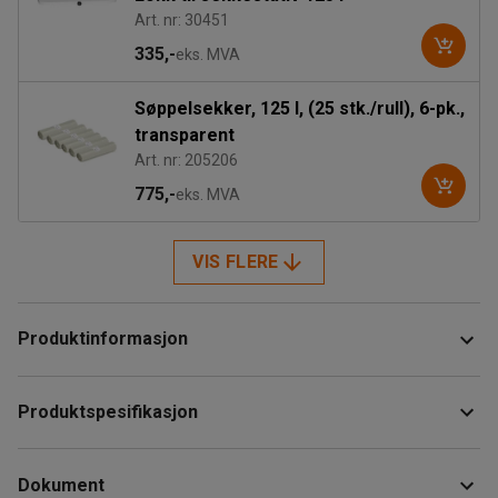
Art. nr: 30451
335,-
eks. MVA
Søppelsekker, 125 l, (25 stk./rull), 6-pk.,
transparent
Art. nr: 205206
775,-
eks. MVA
VIS FLERE
Produktinformasjon
Søppelsekkstativ for sekker på 125 liter. Utstyrt med
Produktspesifikasjon
lettrullende gummihjul. Søppelstativvognen består av en hel
bunnplate og fjærende armer som spenner fast
Høyde
:
910
mm
søppelsekken.
Dokument
Bredde
:
450
mm