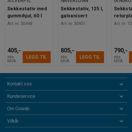
SILVERPIL
NAVERLÖNN
GINGKO
Sekkestativ med
Sekkestativ, 125 l,
Sekksta
gummihjul, 60 l
galvanisert
returpla
Art. nr
:
30448
Art. nr
:
30401
Art. nr
:
73
405,-
805,-
790,-
LEGG TIL
LEGG TIL
eks.
eks.
eks.
MVA
MVA
MVA
Kontakt oss
Kundeservice
Om Cowab
Vilkår