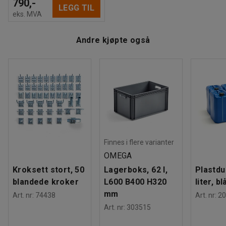
790,-
LEGG TIL
eks. MVA
Andre kjøpte også
Finnes i flere varianter
OMEGA
Kroksett stort, 50
Lagerboks, 62 l,
Plastdu
blandede kroker
L600 B400 H320
liter, bl
mm
Art. nr
:
74438
Art. nr
:
20
Art. nr
:
303515