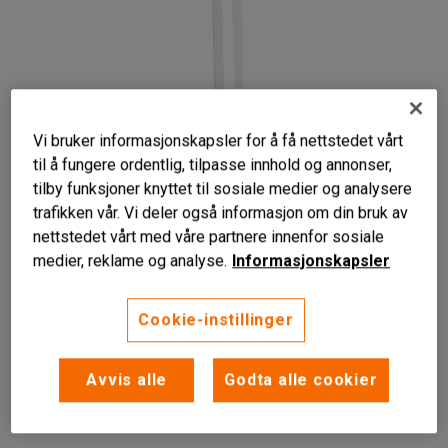
Vi bruker informasjonskapsler for å få nettstedet vårt
til å fungere ordentlig, tilpasse innhold og annonser,
tilby funksjoner knyttet til sosiale medier og analysere
trafikken vår. Vi deler også informasjon om din bruk av
Liknende produkter
nettstedet vårt med våre partnere innenfor sosiale
medier, reklame og analyse.
Informasjonskapsler
Enkel avfallshåndtering
Lettrullende
Cookie-instillinger
Kan utstyres med lokk
Søppelsekkholder med gummihjul. Søppelsekken festes
Avvis alle
Godta alle cookier
og fjernes enkelt. Kan også utstyres med lokk.
Les mer