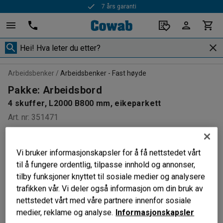
7 års garanti
Arbeidsbenker
Arbeidsbenker - Fast høyde
Pakke: Arbeidsbord
4 skuffer, L2000 B800 mm, eikeparkett
Art. nr
:
351471
PAKKE
Vi bruker informasjonskapsler for å få nettstedet vårt
til å fungere ordentlig, tilpasse innhold og annonser,
tilby funksjoner knyttet til sosiale medier og analysere
trafikken vår. Vi deler også informasjon om din bruk av
nettstedet vårt med våre partnere innenfor sosiale
medier, reklame og analyse.
Informasjonskapsler