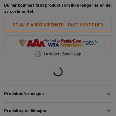
Du har kommet til et produkt som ikke lenger er en del
av sortimentet
SE ALLE ARBEIDSBENKER - FAST HØYDE HER
14 dagers åpent kjøp
Produktinformasjon
Robust og slitesterk arbeidsbenk som tåler høy belastning
Produktspesifikasjon
på opptil 750 kg. Arbeidsbenken har et solid og slitesterkt