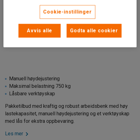
Cookie-instillinger
Avvis alle
Godta alle cookier
Manuell høydejustering
Maksimal belastning 750 kg
Låsbare verktøyskap
Pakketilbud med kraftig og robust arbeidsbenk med høy
lastekapasitet, manuell høydejustering og et verktøyskap
med lås for ekstra oppbevaring.
Les mer