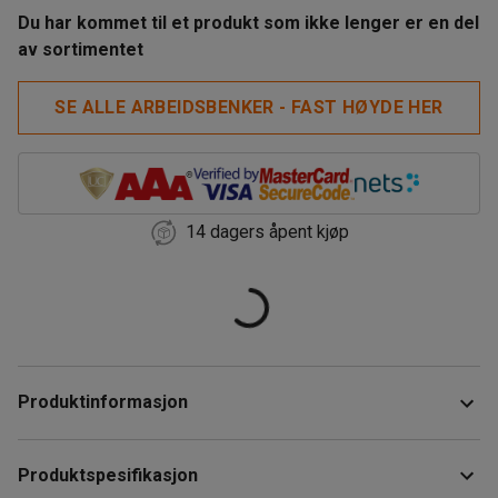
Du har kommet til et produkt som ikke lenger er en del
av sortimentet
SE ALLE ARBEIDSBENKER - FAST HØYDE HER
14 dagers åpent kjøp
Produktinformasjon
Slitesterk og stabil arbeidsbenk som tåler røff håndtering i
Produktspesifikasjon
verksteds- og industrimiljøer, med medfølgende opphengt