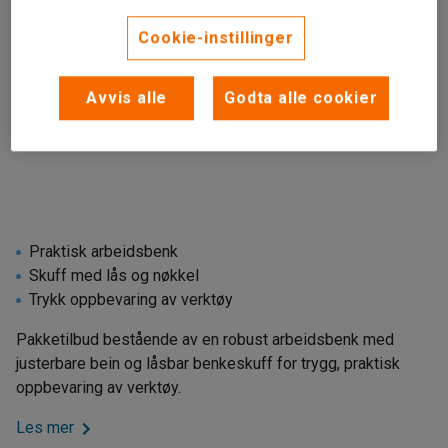
Cookie-instillinger
Avvis alle
Godta alle cookier
Praktisk arbeidsbenk
Skuff med lås og nøkkel
Trykk oppbevaring av verktøy
Pakketilbud bestående av en robust arbeidsbenk med
justerbare bein og låsbar benkeskuff for trygg, praktisk
oppbevaring av verktøy.
Les mer