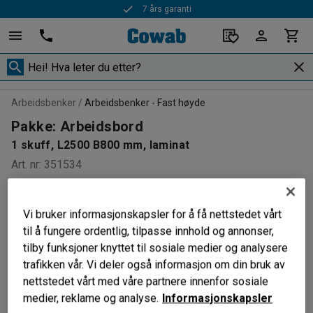
7 års garanti
Arbeidsbenker
Arbeidsbenker - Fast høyde
Pakke: Arbeidsbord
1 skuff, L2500 B800 mm, laminat
Art. nr
:
351534
PAKKE
Vi bruker informasjonskapsler for å få nettstedet vårt
til å fungere ordentlig, tilpasse innhold og annonser,
tilby funksjoner knyttet til sosiale medier og analysere
trafikken vår. Vi deler også informasjon om din bruk av
nettstedet vårt med våre partnere innenfor sosiale
medier, reklame og analyse.
Informasjonskapsler