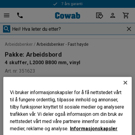
7 års garanti
Arbeidsbenker
Arbeidsbenker - Fast høyde
Pakke: Arbeidsbord
4 skuffer, L2000 B800 mm, vinyl
Art. nr
:
351623
PAKKE
Vi bruker informasjonskapsler for å få nettstedet vårt
til å fungere ordentlig, tilpasse innhold og annonser,
tilby funksjoner knyttet til sosiale medier og analysere
trafikken vår. Vi deler også informasjon om din bruk av
nettstedet vårt med våre partnere innenfor sosiale
medier, reklame og analyse.
Informasjonskapsler