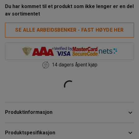
Du har kommet til et produkt som ikke lenger er en del
av sortimentet
SE ALLE ARBEIDSBENKER - FAST HØYDE HER
14 dagers åpent kjøp
Produktinformasjon
Robust og slitesterk arbeidsbenk som tåler høy belastning
Produktspesifikasjon
på opptil 750 kg. Arbeidsbenken har et solid og slitesterkt