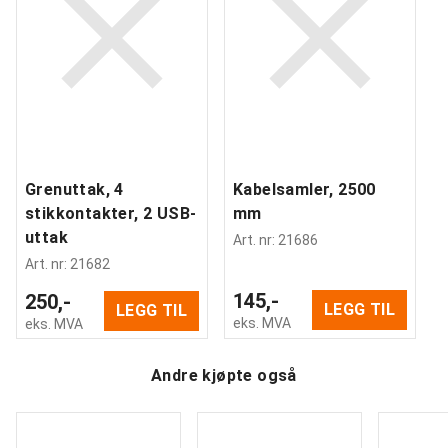
Fargekode stamme
:
RAL 7035
Antall rom
:
19
Anbefalt antall personer til håndtering
:
2
Beregnet håndteringstid/person
:
15
Min
Vekt
:
66,3
kg
Montering
:
Montert
Grenuttak, 4
Kabelsamler, 2500
stikkontakter, 2 USB-
mm
uttak
Art. nr
:
21686
Art. nr
:
21682
145,-
250,-
LEGG TIL
LEGG TIL
eks. MVA
eks. MVA
Andre kjøpte også