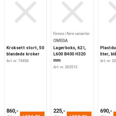
Finnes i flere varianter
OMEGA
Kroksett stort, 50
Lagerboks, 62 l,
Plastdu
blandede kroker
L600 B400 H320
liter, bl
mm
Art. nr
:
74438
Art. nr
:
20
Art. nr
:
303515
860,-
225,-
690,-