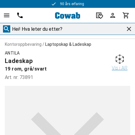
90 års erfaring
Kontoroppbevaring
Laptopskap & Ladeskap
ANTILA
Ladeskap
Vis i AR
19 rom, grå/svart
Art. nr
:
73891