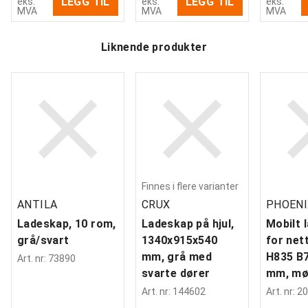
LEGG TIL
LEGG TIL
eks.
eks.
eks.
MVA
MVA
MVA
Liknende produkter
Finnes i flere varianter
ANTILA
CRUX
PHOENI
Ladeskap, 10 rom,
Ladeskap på hjul,
Mobilt 
grå/svart
1340x915x540
for net
mm, grå med
H835 B
Art. nr
:
73890
svarte dører
mm, mø
Art. nr
:
144602
Art. nr
:
20