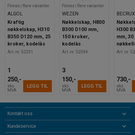
Finnes i flere varianter
Finnes i flere varianter
ALGOL
WEZEN
BECRU
Kraftig
Nøkkelskap, H800
Nøkkels
nøkkelskap, H310
B300 D100 mm,
H300 B
B350 D120 mm, 25
150 kroker,
mm, 30 
kroker, kodelås
kodelås
nøkkell
Art. nr
:
52251
Art. nr
:
52594
Art. nr
:
52
1
3
250,-
150,-
730,-
LEGG TIL
LEGG TIL
eks.
eks.
eks.
MVA
MVA
MVA
Kontakt oss
Kundeservice