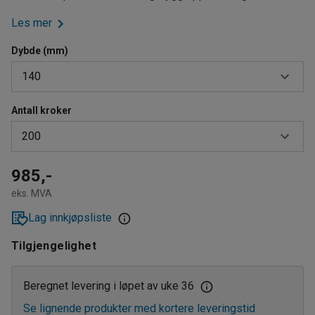
Les mer
Dybde (mm)
140
Antall kroker
80
200
140
205
50
985,-
eks. MVA
100
Lag innkjøpsliste
200
Tilgjengelighet
300
600
Beregnet levering i løpet av uke 36
Se lignende produkter med kortere leveringstid