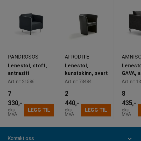
PANDROSOS
AFRODITE
AMNIS
Lenestol, stoff,
Lenestol,
Lenesto
antrasitt
kunstskinn, svart
GAVA, a
Art. nr
:
21586
Art. nr
:
73484
Art. nr
:
13
7
2
8
330,-
440,-
435,-
LEGG TIL
LEGG TIL
eks.
eks.
eks.
MVA
MVA
MVA
Kontakt oss