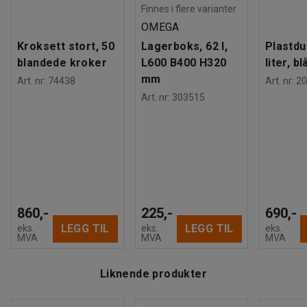
Finnes i flere varianter
OMEGA
Kroksett stort, 50
Lagerboks, 62 l,
Plastdu
blandede kroker
L600 B400 H320
liter, bl
mm
Art. nr
:
74438
Art. nr
:
20
Art. nr
:
303515
860,-
225,-
690,-
LEGG TIL
LEGG TIL
eks.
eks.
eks.
MVA
MVA
MVA
Liknende produkter