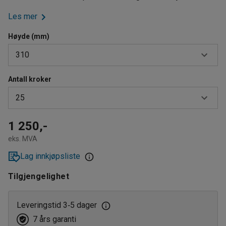
Les mer
Høyde (mm)
310
Antall kroker
310
25
340
550
25
1 250,-
eks. MVA
50
Lag innkjøpsliste
100
Tilgjengelighet
Leveringstid 3
5 dager
‑
7 års garanti