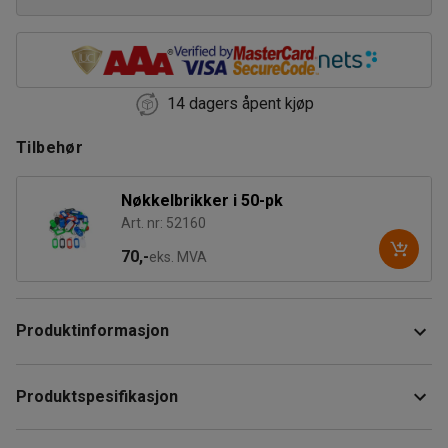
14 dagers åpent kjøp
Tilbehør
Nøkkelbrikker i 50-pk
Art. nr: 52160
70,-
eks. MVA
Produktinformasjon
Robust, slitesterkt nøkkelskap i stål for oppbevaring av
Produktspesifikasjon
100 nøkler. Veggmontering anbefales. Et sett for
veggmontering medfølger.
Høyde
:
310
mm