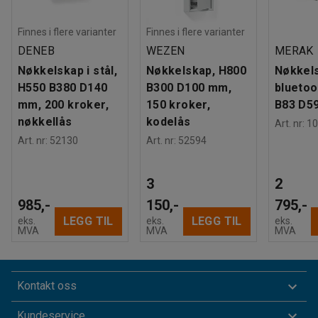
Finnes i flere varianter
Finnes i flere varianter
DENEB
WEZEN
MERAK
Nøkkelskap i stål,
Nøkkelskap, H800
Nøkkel
H550 B380 D140
B300 D100 mm,
bluetoo
mm, 200 kroker,
150 kroker,
B83 D5
nøkkellås
kodelås
Art. nr
:
10
Art. nr
:
52130
Art. nr
:
52594
3
2
985,-
150,-
795,-
LEGG TIL
LEGG TIL
eks.
eks.
eks.
MVA
MVA
MVA
Kontakt oss
Kundeservice