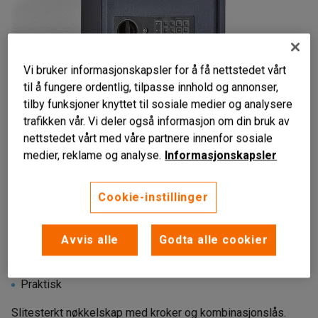
Vi bruker informasjonskapsler for å få nettstedet vårt
til å fungere ordentlig, tilpasse innhold og annonser,
tilby funksjoner knyttet til sosiale medier og analysere
trafikken vår. Vi deler også informasjon om din bruk av
nettstedet vårt med våre partnere innenfor sosiale
medier, reklame og analyse.
Informasjonskapsler
Liknende produkter
Cookie-instillinger
Avvis alle
Godta alle cookier
Robust
Elektronisk kombinasjonslås
Praktisk
Slitesterkt nøkkelskap med kroker og kombinasjonslås.