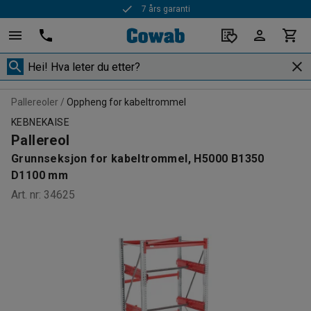
7 års garanti
Rask levering
Pallereoler
Oppheng for kabeltrommel
KEBNEKAISE
Pallereol
Grunnseksjon for kabeltrommel, H5000 B1350
D1100 mm
Art. nr
:
34625