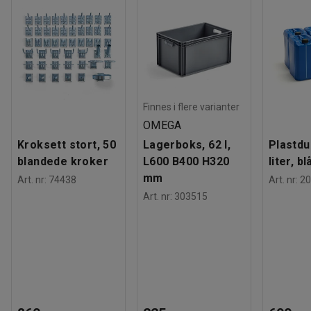
Finnes i flere varianter
OMEGA
Kroksett stort, 50
Lagerboks, 62 l,
Plastdu
blandede kroker
L600 B400 H320
liter, bl
mm
Art. nr
:
74438
Art. nr
:
20
Art. nr
:
303515