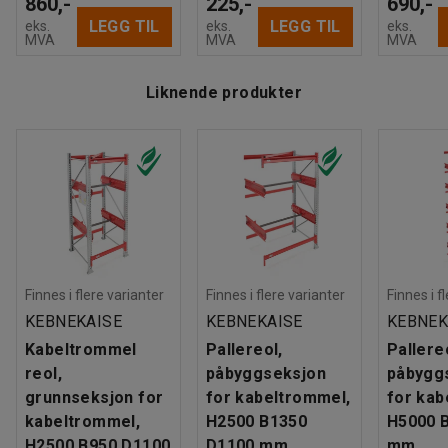
860,-
225,-
690,-
LEGG TIL
LEGG TIL
eks.
eks.
eks.
MVA
MVA
MVA
Liknende produkter
Finnes i flere varianter
Finnes i flere varianter
Finnes i f
KEBNEKAISE
KEBNEKAISE
KEBNEK
Kabeltrommel
Pallereol,
Pallere
reol,
påbyggseksjon
påbygg
grunnseksjon for
for kabeltrommel,
for kab
kabeltrommel,
H2500 B1350
H5000 
H2500 B950 D1100
D1100 mm
mm