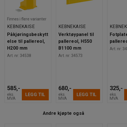
Antall ruller
:
5
Maksbelastning
:
3250
kg
Maksbelastning plan
:
650
kg
Finnes i flere varianter
Anbefalt antall personer til håndtering
:
2
KEBNEKAISE
KEBNEKAISE
KEBNEK
Beregnet håndteringstid/person
:
15
Min
Påkjøringsbeskytt
Verktøypanel til
Fotplate
Vekt
:
289,69
kg
else til pallereol,
pallereol, H550
pallere
Montering
:
Leveres umontert
H200 mm
B1100 mm
Art. nr
:
34
Kvalitets- og miljømerking
:
Byggvarubedömd ID: 144642
Art. nr
:
34538
Art. nr
:
34573
585,-
680,-
325,-
LEGG TIL
LEGG TIL
eks.
eks.
eks.
MVA
MVA
MVA
Andre kjøpte også